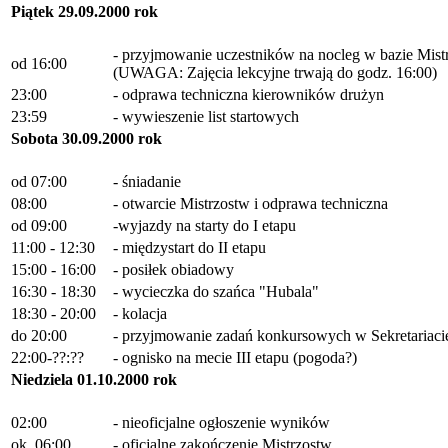
Piątek 29.09.2000 rok
- przyjmowanie uczestników na nocleg w bazie Mist
od 16:00
(UWAGA: Zajęcia lekcyjne trwają do godz. 16:00)
23:00
- odprawa techniczna kierowników drużyn
23:59
- wywieszenie list startowych
Sobota 30.09.2000 rok
od 07:00
- śniadanie
08:00
- otwarcie Mistrzostw i odprawa techniczna
od 09:00
-wyjazdy na starty do I etapu
11:00 - 12:30
- międzystart do II etapu
15:00 - 16:00
- posiłek obiadowy
16:30 - 18:30
- wycieczka do szańca "Hubala"
18:30 - 20:00
- kolacja
do 20:00
- przyjmowanie zadań konkursowych w Sekretariacie 
22:00-??:??
- ognisko na mecie III etapu (pogoda?)
Niedziela 01.10.2000 rok
02:00
- nieoficjalne ogłoszenie wyników
ok. 06:00
- oficjalne zakończenie Mistrzostw