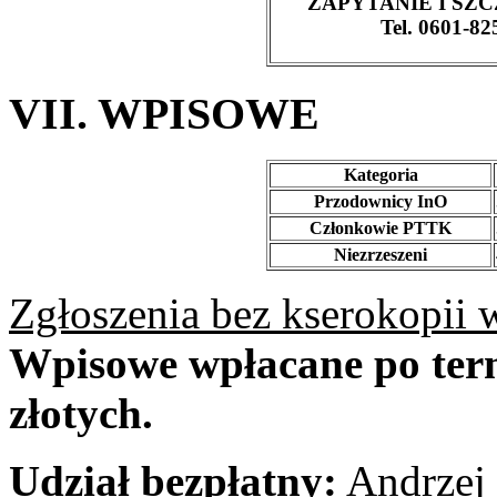
ZAPYTANIE I SZ
Tel. 0601-8
VII. WPISOWE
Kategoria
Przodownicy InO
Członkowie PTTK
Niezrzeszeni
Zgłoszenia bez kserokopii 
Wpisowe wpłacane po term
złotych.
Udział bezpłatny:
Andrzej 