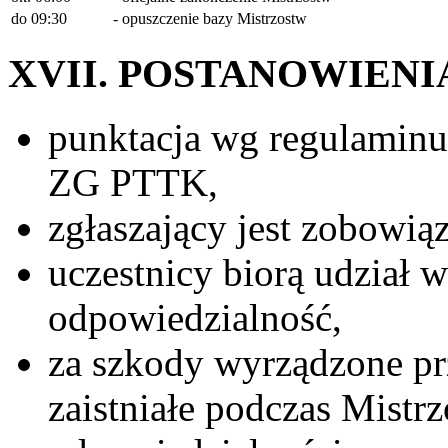
do 09:30
- opuszczenie bazy Mistrzostw
XVII. POSTANOWIENI
punktacja wg regulaminu
ZG PTTK,
zgłaszający jest zobowią
uczestnicy biorą udział 
odpowiedzialność,
za szkody wyrządzone pr
zaistniałe podczas Mistrz