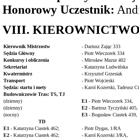
Honorowy Uczestnik:
Andr
VIII. KIEROWNICTW
Kierownik Mistrzostw
- Dariusz Zając 333
Sędzia Główny
- Piotr Wieczorek 334
Konkursy i obliczenia
- Mirosław Mazur 402
Sekretariat
- Katarzyna Ludwińska
Kwatermistrz
- Krzysztof Grzesiak
Transport
- Piotr Wojcieski
Sędzia: startu i mety
- Karol Kozerski, Tadeusz Ci
Budowniczowie Tras: TS, TJ
(dzienny)
E1
- Piotr Wieczorek 334,
(dzienny)
E2
- Bartosz Tyczyński 405,
(nocny)
E3
- Bogusław Ciastek 439,
TD
E1
- Katarzyna Ciastek 462;
- Piotr Dygas, 1/RA
E2
- Katarzyna Ciastek 462;
- Karol Kozerski 3/RA,