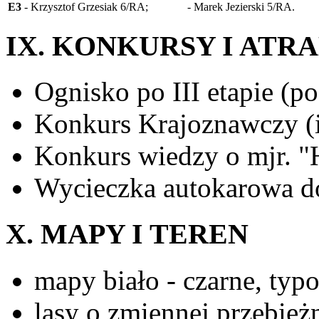
E3
- Krzysztof Grzesiak 6/RA;
- Marek Jezierski 5/RA.
IX. KONKURSY I ATR
Ognisko po III etapie (po
Konkurs Krajoznawczy (
Konkurs wiedzy o mjr. "
Wycieczka autokarowa do
X. MAPY I TEREN
mapy biało - czarne, typ
lasy o zmiennej przebieżn