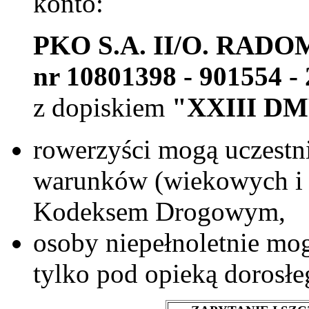
konto:
PKO S.A. II/O. RADO
nr 10801398 - 901554 -
z dopiskiem
"XXIII D
rowerzyści mogą uczestn
warunków (wiekowych i 
Kodeksem Drogowym,
osoby niepełnoletnie mo
tylko pod opieką dorosłe