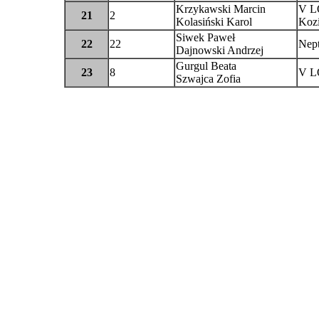
Krzykawski Marcin
V L
21
2
Kolasiński Karol
Kozi
Siwek Paweł
22
22
Nep
Dajnowski Andrzej
Gurgul Beata
23
8
V L
Szwajca Zofia