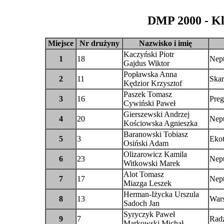
DMP 2000 - Kla
Miejsce
Nr drużyny
Nazwisko i imię
Kaczyński Piotr
1
18
Nep
Gajdus Wiktor
Popławska Anna
2
11
Skar
Kędzior Krzysztof
Paszek Tomasz
3
16
Preg
Cywiński Paweł
Gierszewski Andrzej
4
20
Nep
Kościowska Agnieszka
Baranowski Tobiasz
5
3
Eko
Osiński Adam
Olizarowicz Kamila
6
23
Nep
Witkowski Marek
Alot Tomasz
7
17
Nep
Miazga Leszek
Herman-Iżycka Urszula
8
13
War
Sadoch Jan
Syryczyk Paweł
9
7
Radz
Markowski Michał