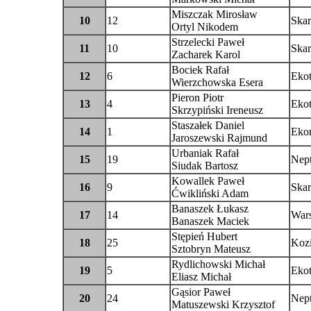
Miszczak Mirosław
10
12
Skar
Ortyl Nikodem
Strzelecki Paweł
11
10
Skar
Zacharek Karol
Bociek Rafał
12
6
Eko
Wierzchowska Esera
Pieron Piotr
13
4
Eko
Skrzypiński Ireneusz
Staszałek Daniel
14
1
Eko
Jaroszewski Rajmund
Urbaniak Rafał
15
19
Nep
Siudak Bartosz
Kowallek Paweł
16
9
Skar
Ćwikliński Adam
Banaszek Łukasz
17
14
War
Banaszek Maciek
Stępień Hubert
18
25
Kozi
Sztobryn Mateusz
Rydlichowski Michał
19
5
Eko
Eliasz Michał
Gąsior Paweł
20
24
Nep
Matuszewski Krzysztof