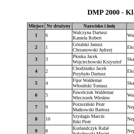
DMP 2000 - Kla
Miejsce
Nr drużyny
Nazwisko i imię
Walczyna Dariusz
1
6
Wa
Kamela Robert
Góralski Janusz
2
1
Eko
Chrzanowski Jędrzej
Płonka Jacek
3
3
Ska
Wojciechowski Krzysztof
Chodziutko Jacek
4
2
Eko
Przybyło Dariusz
Fijor Waldemar
5
4
Ska
Włosiński Tomasz
Pawelczuk Waldemar
6
5
Wa
Wieczorek Wiesław
Porzeziński Piotr
7
9
Nep
Matkowski Bartosz
Szydagis Marcin
8
10
Nep
Ilski Piotr
Kurlandczyk Rafał
9
8
Nep
Sokołowski Maciej