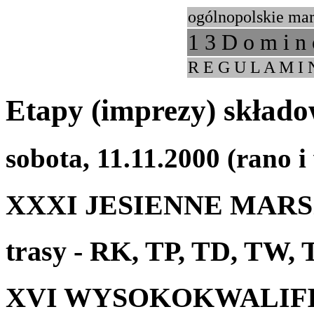
ogólnopolskie mar
1 3 D o m i n
R E G U L A M I 
Etapy (imprezy) składo
sobota, 11.11.2000 (rano i
XXXI JESIENNE MARS
trasy - RK, TP, TD, TW, 
XVI WYSOKOKWALIF