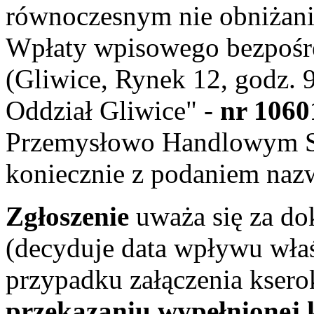
równoczesnym nie obniżan
Wpłaty wpisowego bezpośr
(Gliwice, Rynek 12, godz. 
Oddział Gliwice" -
nr 1060
Przemysłowo Handlowym SA
koniecznie z podaniem naz
Zgłoszenie
uważa się za d
(decyduje data wpływu wła
przypadku załączenia ksero
przekazaniu wypełnionej k