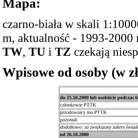
Mapa:
czarno-biała w skali 1:1000
m, aktualność - 1993-2000 r
TW
,
TU
i
TZ
czekają niesp
Wpisowe od osoby (w zł
do 25.10.2000 lub osobiście podczas 
członkowie PTTK
przodownicy ino PTTK
pozostali
dodatkowo: za zwiększony zakres świad
od 26.10.2000