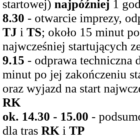
startowej)
najpóźniej
1 god
8.30
- otwarcie imprezy, od
TJ
i
TS
; około 15 minut po
najwcześniej startujących z
9.15
- odprawa techniczna d
minut po jej zakończeniu st
oraz wyjazd na start najwcze
RK
ok. 14.30 - 15.00
- podsumo
dla tras
RK
i
TP