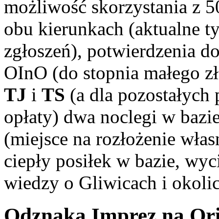
możliwość skorzystania z 
obu kierunkach (aktualne t
zgłoszeń), potwierdzenia d
OInO (do stopnia małego zło
TJ
i
TS
(a dla pozostałych
opłaty) dwa noclegi w bazi
(miejsce na rozłożenie wła
ciepły posiłek w bazie, wyc
wiedzy o Gliwicach i okoli
Odznaka Imprez na Or