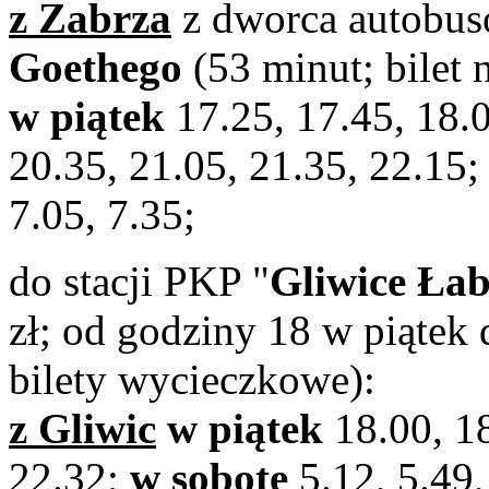
z Zabrza
z dworca autobu
Goethego
(53 minut; bilet 
w piątek
17.25, 17.45, 18.0
20.35, 21.05, 21.35, 22.15
7.05, 7.35;
do stacji PKP "
Gliwice Ła
zł; od godziny 18 w piątek
bilety wycieczkowe):
z Gliwic
w piątek
18.00, 18
22.32;
w sobotę
5.12, 5.49,