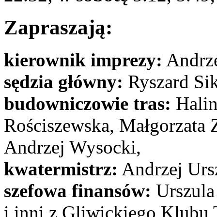
Zapraszają:
kierownik imprezy:
Andrze
sędzia główny:
Ryszard Sik
budowniczowie tras:
Halin
Rościszewska, Małgorzata 
Andrzej Wysocki,
kwatermistrz:
Andrzej Urs
szefowa finansów:
Urszula
i inni z Gliwickiego Klub