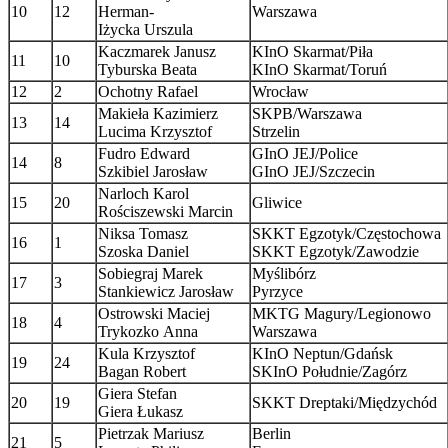
10
12
Herman-
Warszawa
Iżycka Urszula
Kaczmarek Janusz
KInO Skarmat/Piła
11
10
Tyburska Beata
KInO Skarmat/Toruń
12
2
Ochotny Rafael
Wrocław
Makieła Kazimierz
SKPB/Warszawa
13
14
Lucima Krzysztof
Strzelin
Fudro Edward
GInO JEJ/Police
14
8
Szkibiel Jarosław
GInO JEJ/Szczecin
Narloch Karol
15
20
Gliwice
Rościszewski Marcin
Niksa Tomasz
SKKT Egzotyk/Częstochowa
16
1
Szoska Daniel
SKKT Egzotyk/Zawodzie
Sobiegraj Marek
Myślibórz
17
3
Stankiewicz Jarosław
Pyrzyce
Ostrowski Maciej
MKTG Magury/Legionowo
18
4
Trykozko Anna
Warszawa
Kula Krzysztof
KInO Neptun/Gdańsk
19
24
Bagan Robert
SKInO Południe/Zagórz
Giera Stefan
20
19
SKKT Dreptaki/Międzychód
Giera Łukasz
Pietrzak Mariusz
Berlin
21
5