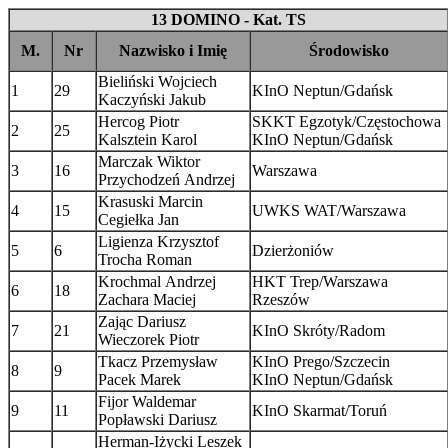
13 DOMINO - Kat. TS
M.
Nr
Nazwisko i Imię
Środowisko
Bieliński Wojciech
1
29
KInO Neptun/Gdańsk
Kaczyński Jakub
Hercog Piotr
SKKT Egzotyk/Częstochowa
2
25
Kalsztein Karol
KInO Neptun/Gdańsk
Marczak Wiktor
3
16
Warszawa
Przychodzeń Andrzej
Krasuski Marcin
4
15
UWKS WAT/Warszawa
Cegiełka Jan
Ligienza Krzysztof
5
6
Dzierżoniów
Trocha Roman
Krochmal Andrzej
HKT Trep/Warszawa
6
18
Zachara Maciej
Rzeszów
Zając Dariusz
7
21
KInO Skróty/Radom
Wieczorek Piotr
Tkacz Przemysław
KInO Prego/Szczecin
8
9
Pacek Marek
KInO Neptun/Gdańsk
Fijor Waldemar
9
11
KInO Skarmat/Toruń
Popławski Dariusz
Herman-Iżycki Leszek