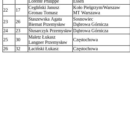
Lorente Philippe
Essen
Cegliński Janusz
Koło Pielgrzym/Warszaw
22
17
Gronau Tomasz
MT Warszawa
Staszewska Agata
Sosnowiec
23
26
Biernat Przemysław
Dąbrowa Górnicza
24
23
Ślusarczyk Przemysław
Dąbrowa Górnicza
Maletz Łukasz
25
30
Częstochowa
Langner Przemysław
26
32
Łaciński Łukasz
Częstochowa