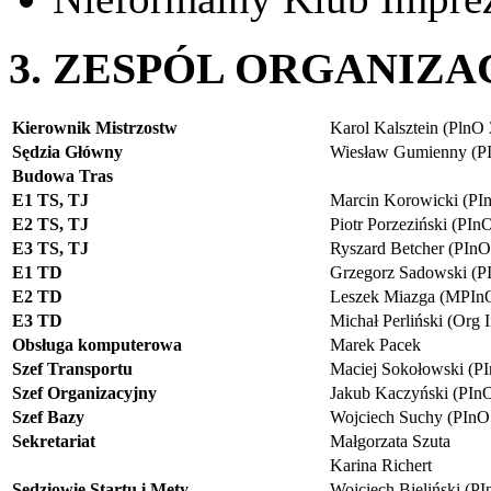
3. ZESPÓL ORGANIZA
Kierownik Mistrzostw
Karol Kalsztein (PlnO
Sędzia Główny
Wiesław Gumienny (P
Budowa Tras
E1 TS, TJ
Marcin Korowicki (PI
E2 TS, TJ
Piotr Porzeziński (PIn
E3 TS, TJ
Ryszard Betcher (PInO
E1 TD
Grzegorz Sadowski (P
E2 TD
Leszek Miazga (MPIn
E3 TD
Michał Perliński (Org 
Obsługa komputerowa
Marek Pacek
Szef Transportu
Maciej Sokołowski (P
Szef Organizacyjny
Jakub Kaczyński (PIn
Szef Bazy
Wojciech Suchy (PInO
Sekretariat
Małgorzata Szuta
Karina Richert
Sędziowie Startu i Mety
Wojciech Bieliński (P