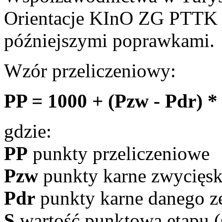
Orientacje KInO ZG PTTK z
późniejszymi poprawkami.
Wzór przeliczeniowy:
PP = 1000 + (Pzw - Pdr) *
gdzie:
PP
punkty przeliczeniowe
Pzw
punkty karne zwycięsk
Pdr
punkty karne danego z
S
wartość punktowa etapu (s