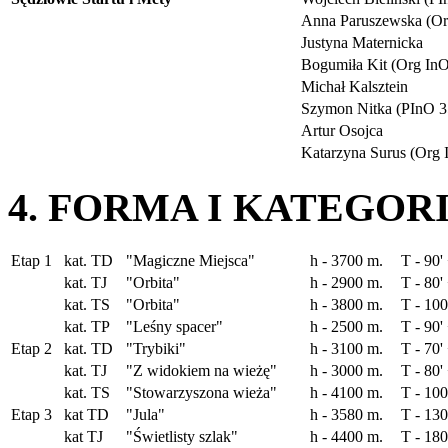
Anna Paruszewska (Or
Justyna Maternicka
Bogumiła Kit (Org InO
Michał Kalsztein
Szymon Nitka (PInO 3
Artur Osojca
Katarzyna Surus (Org 
4. FORMA I KATEGORI
Etap 1
kat. TD
"Magiczne Miejsca"
h - 3700 m.
T - 90'
kat. TJ
"Orbita"
h - 2900 m.
T - 80'
kat. TS
"Orbita"
h - 3800 m.
T - 100
kat. TP
"Leśny spacer"
h - 2500 m.
T - 90'
Etap 2
kat. TD
"Trybiki"
h - 3100 m.
T - 70'
kat. TJ
"Z widokiem na wieżę"
h - 3000 m.
T - 80'
kat. TS
"Stowarzyszona wieża"
h - 4100 m.
T - 100
Etap 3
kat TD
"Jula"
h - 3580 m.
T - 130
kat TJ
"Świetlisty szlak"
h - 4400 m.
T - 180