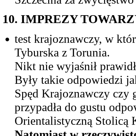
10. IMPREZY TOWAR
test krajoznawczy, w któ
Tyburska z Torunia.
Nikt nie wyjaśnił prawi
Były takie odpowiedzi j
Spęd Krajoznawczy czy g
przypadła do gustu odp
Orientalistyczną Stolicą 
Natomiast w rzeczywist