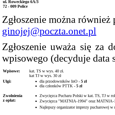
ul. Roweckiego 6A/3
72 - 009 Police
Zgłoszenie można również p
ginojej@poczta.onet.pl
Zgłoszenie uważa się za 
wpisowego (decyduje data 
Wpisowe:
kat. TS w wys. 40 zł.
kat TJ w wys. 30 zł
Ulgi:
dla przodowników InO -
5 zł
dla członków PTTK -
5 zł
Zwolnienia
Zwycięzca Pucharu Polski w kat. TS, TJ w ro
z opłat:
Zwycięzca "MATNIA-1994" oraz MATNIA-19
Najlepszy organizator imprezy pucharowej w 