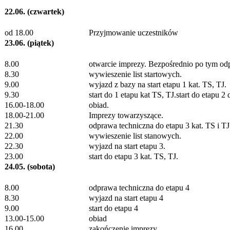
22.06. (czwartek)
od 18.00
Przyjmowanie uczestników
23.06. (piątek)
8.00
otwarcie imprezy. Bezpośrednio po tym odp
8.30
wywieszenie list startowych.
9.00
wyjazd z bazy na start etapu 1 kat. TS, TJ.
9.30
start do 1 etapu kat TS, TJ.start do etapu 
16.00-18.00
obiad.
18.00-21.00
Imprezy towarzyszące.
21.30
odprawa techniczna do etapu 3 kat. TS i TJ
22.00
wywieszenie list stanowych.
22.30
wyjazd na start etapu 3.
23.00
start do etapu 3 kat. TS, TJ.
24.05. (sobota)
8.00
odprawa techniczna do etapu 4
8.30
wyjazd na start etapu 4
9.00
start do etapu 4
13.00-15.00
obiad
16.00
zakończenie imprezy