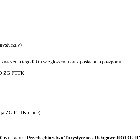
urystyczny)
znaczenia tego faktu w zgłoszeniu oraz posiadania paszportu
InO ZG PTTK
acja ZG PTTK i inne)
0 r.
na adres:
Przedsiębiorstwo Turystyczno - Usługowe ROTOUR" 