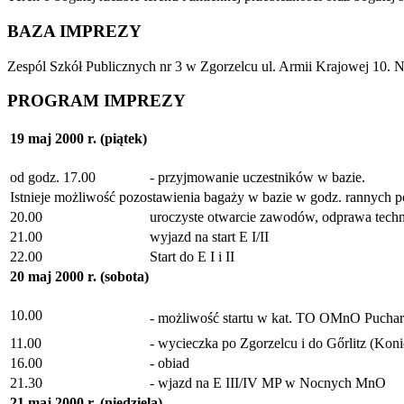
BAZA IMPREZY
Zespól Szkół Publicznych nr 3 w Zgorzelcu ul. Armii Krajowej 10. No
PROGRAM IMPREZY
19 maj 2000 r. (piątek)
od godz. 17.00
- przyjmowanie uczestników w bazie.
Istnieje możliwość pozostawienia bagaży w bazie w godz. rannych p
20.00
uroczyste otwarcie zawodów, odprawa tech
21.00
wyjazd na start E I/II
22.00
Start do E I i II
20 maj 2000 r. (sobota)
10.00
- możliwość startu w kat. TO OMnO Puchar 
11.00
- wycieczka po Zgorzelcu i do Gőrlitz (Kon
16.00
- obiad
21.30
- wjazd na E III/IV MP w Nocnych MnO
21 maj 2000 r. (niedziela)