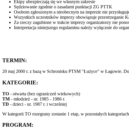
Ekipy ubezpieczają się we własnym zakresie
Sędziowanie zgodnie o zasadami punktacji ZG PTTK
Osobom zgłoszonym a nieobecnym na imprezie nie przysługu
Wszystkich uczestników imprezy obowiązuje przestrzeganie Ka
Za rzeczy zagubione w trakcie imprezy organizatorzy nie pono
Interpretacja niniejszego regulaminu należy wyłącznie do orga
TERMIN:
20 maj 2000 r. z bazą w Schronisku PTSM "Łużyce" w Łagowie. Doja
KATEGORIE:
TO
- otwarta (bez ograniczeń wiekowych)
TM
- młodzież - ur. 1985 - 1986 r.
TD
- dzieci - ur. 1987 r. i wcześniej
W kategorii TO rozegrany zostanie 1 etap, w pozostałych kategoria
PROGRAM: