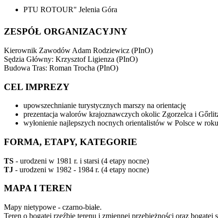
PTU ROTOUR" Jelenia Góra
ZESPÓŁ ORGANIZACYJNY
Kierownik Zawodów Adam Rodziewicz (PInO)
Sędzia Główny: Krzysztof Ligienza (PInO)
Budowa Tras: Roman Trocha (PInO)
CEL IMPREZY
upowszechnianie turystycznych marszy na orientację
prezentacja walorów krajoznawczych okolic Zgorzelca i Gőrlit
wyłonienie najlepszych nocnych orientalistów w Polsce w rok
FORMA, ETAPY, KATEGORIE
TS
- urodzeni w 1981 r. i starsi (4 etapy nocne)
TJ
- urodzeni w 1982 - 1984 r. (4 etapy nocne)
MAPA I TEREN
Mapy nietypowe - czarno-białe.
Teren o bogatej rzeźbie terenu i zmiennej przebieżności oraz bogatej s