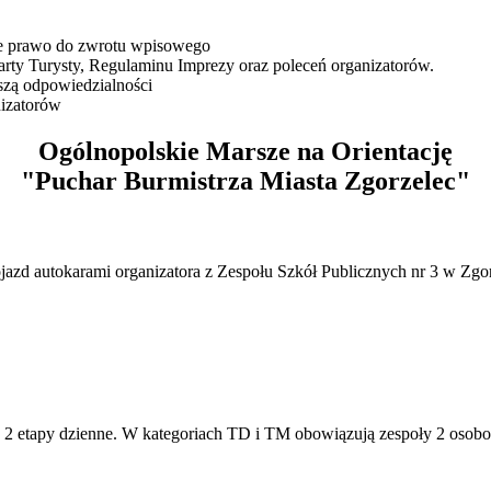
je prawo do zwrotu wpisowego
rty Turysty, Regulaminu Imprezy oraz poleceń organizatorów.
szą odpowiedzialności
nizatorów
Ogólnopolskie Marsze na Orientację
"Puchar Burmistrza Miasta Zgorzelec"
zd autokarami organizatora z Zespołu Szkół Publicznych nr 3 w Zgorz
ch 2 etapy dzienne. W kategoriach TD i TM obowiązują zespoły 2 osob