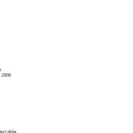
z
u 2000
ieci dróg.