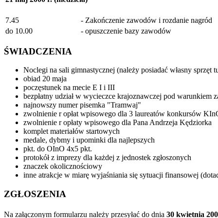
7.45
- Zakończenie zawodów i rozdanie nagród
do 10.00
- opuszczenie bazy zawodów
ŚWIADCZENIA
Noclegi na sali gimnastycznej (należy posiadać własny sprzęt t
obiad 20 maja
poczęstunek na mecie E I i III
bezpłatny udział w wycieczce krajoznawczej pod warunkiem za
najnowszy numer pisemka "Tramwaj"
zwolnienie r opłat wpisowego dla 3 laureatów konkursów K
zwolnienie r opłaty wpisowego dla Pana Andrzeja Kędziorka
komplet materiałów startowych
medale, dybmy i upominki dla najlepszych
pkt. do OInO 4x5 pkt.
protokół z imprezy dla każdej z jednostek zgłoszonych
znaczek okolicznościowy
inne atrakcje w miarę wyjaśniania się sytuacji finansowej (dot
ZGŁOSZENIA
Na załączonym formularzu należy przesyłać do dnia
30 kwietnia 200