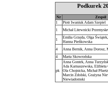
Podkurek 20
Nr
Zespół
1
Piotr Iwaniuk Adam Szepiel
1
Michał Litewnicki Przemysł
Emilia Grzęda, Olga Świątek,
1
Hanna Pieńkowska
4
Anna Bernik, Anna Dorosz, 
4
Marta Skowrońska
Anna Gontek, Anna Turzyńsk
Ada Karnaszewska, Elżbieta 
pk
Ola Chojnicka, Michał Pfuetz
Marcin Zdolski, Grażyna Ni
Niewiadomski