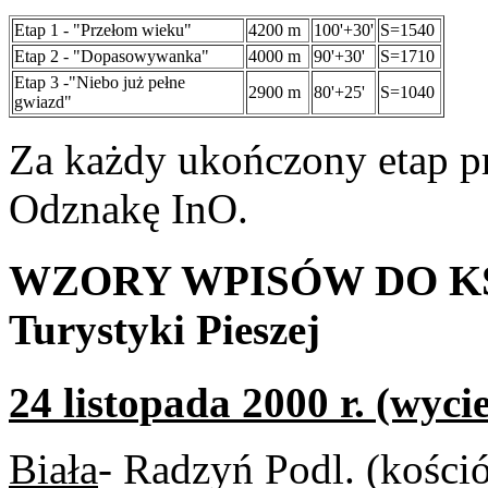
Etap 1 - "Przełom wieku"
4200 m
100'+30'
S=1540
Etap 2 - "Dopasowywanka"
4000 m
90'+30'
S=1710
Etap 3 -"Niebo już pełne
2900 m
80'+25'
S=1040
gwiazd"
Za każdy ukończony etap p
Odznakę InO.
WZORY WPISÓW DO KS
Turystyki Pieszej
24 listopada 2000 r. (wyc
Biała
- Radzyń Podl. (kośció