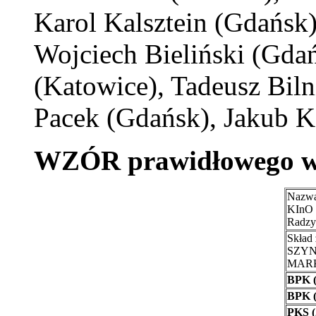
Karol Kalsztein (Gdańsk
Wojciech Bieliński (Gdań
(Katowice), Tadeusz Bil
Pacek (Gdańsk), Jakub K
WZÓR prawidłowego wyp
Nazwa
KInO
Radzy
Skład 
SZY
MAR
BPK (
BPK (
PKS (