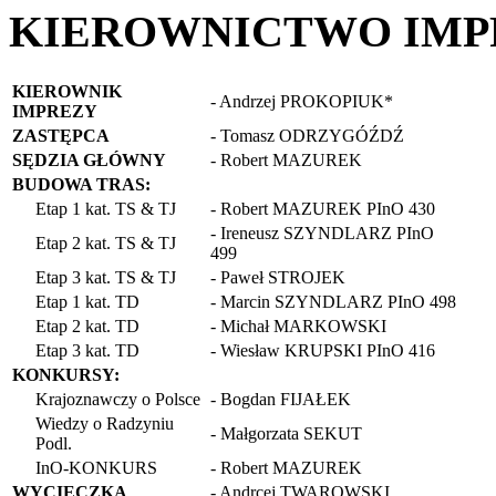
KIEROWNICTWO IMP
KIEROWNIK
- Andrzej PROKOPIUK*
IMPREZY
ZASTĘPCA
- Tomasz ODRZYGÓŹDŹ
SĘDZIA GŁÓWNY
- Robert MAZUREK
BUDOWA TRAS:
Etap 1 kat. TS & TJ
- Robert MAZUREK PInO 430
- Ireneusz SZYNDLARZ PInO
Etap 2 kat. TS & TJ
499
Etap 3 kat. TS & TJ
- Paweł STROJEK
Etap 1 kat. TD
- Marcin SZYNDLARZ PInO 498
Etap 2 kat. TD
- Michał MARKOWSKI
Etap 3 kat. TD
- Wiesław KRUPSKI PInO 416
KONKURSY:
Krajoznawczy o Polsce
- Bogdan FIJAŁEK
Wiedzy o Radzyniu
- Małgorzata SEKUT
Podl.
InO-KONKURS
- Robert MAZUREK
WYCIECZKA
- Andrcej TWAROWSKI