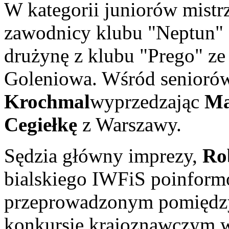
W kategorii juniorów mistr
zawodnicy klubu "Neptun" 
drużynę z klubu "Prego" ze
Goleniowa. Wśród senioró
Krochmal
wyprzedzając
Ma
Cegiełkę
z Warszawy.
Sędzia główny imprezy,
Ro
bialskiego IWFiS poinform
przeprowadzonym pomiędzy
konkursie krajoznawczym w 