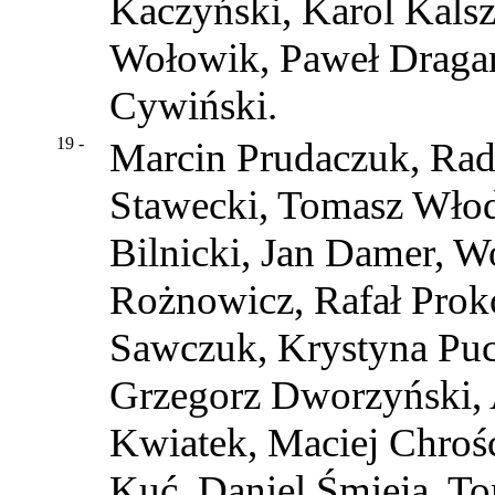
Kaczyński, Karol Kals
Wołowik, Paweł Dragan
Cywiński.
19 -
Marcin Prudaczuk, Rad
Stawecki, Tomasz Włod
Bilnicki, Jan Damer, 
Rożnowicz, Rafał Prok
Sawczuk, Krystyna Puc
Grzegorz Dworzyński, 
Kwiatek, Maciej Chroś
Kuć, Daniel Śmieja, T