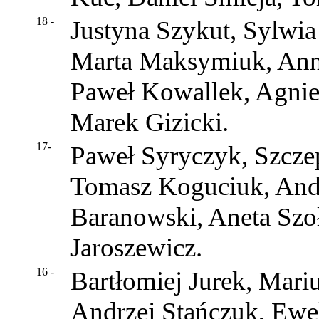
18 -
Justyna Szykut, Sylwi
Marta Maksymiuk, Anna
Paweł Kowallek, Agnies
Marek Gizicki.
17-
Paweł Syryczyk, Szczep
Tomasz Koguciuk, And
Baranowski, Aneta Szo
Jaroszewicz.
16 -
Bartłomiej Jurek, Mari
Andrzej Stańczuk, Ewe