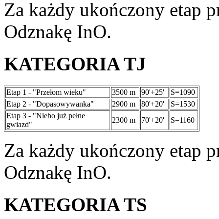
Za każdy ukończony etap p
Odznakę InO.
KATEGORIA TJ
Etap 1 - "Przełom wieku"
3500 m
90'+25'
S=1090
Etap 2 - "Dopasowywanka"
2900 m
80'+20'
S=1530
Etap 3 - "Niebo już pełne
2300 m
70'+20'
S=1160
gwiazd"
Za każdy ukończony etap p
Odznakę InO.
KATEGORIA TS