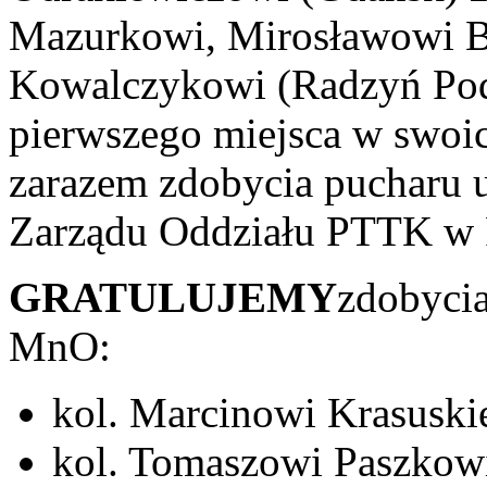
Mazurkowi, Mirosławowi B
Kowalczykowi (Radzyń Podl.
pierwszego miejsca w swoi
zarazem zdobycia pucharu 
Zarządu Oddziału PTTK w 
GRATULUJEMY
zdobyc
MnO:
kol. Marcinowi Krasuski
kol. Tomaszowi Paszkowi