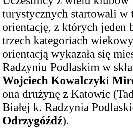
Uczestnicy z wielu klubów 
turystycznych startowali w 
orientację, z których jede
trzech kategoriach wiekowy
orientacją wykazała się mi
Radzyniu Podlaskim w skła
Wojciech Kowalczyk
i
Mir
ona drużynę z Katowic (Tad
Białej k. Radzynia Podlaski
Odrzygóźdź
).