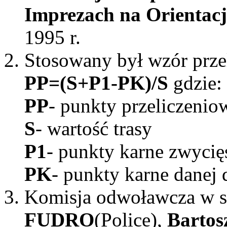
Imprezach na Orientac
1995 r.
Stosowany był wzór prze
PP=(S+P1-PK)/S
gdzie:
PP
- punkty przeliczenio
S
- wartość trasy
P1
- punkty karne zwycię
PK
- punkty karne danej
Komisja odwoławcza w s
FUDRO
(Police),
Barto