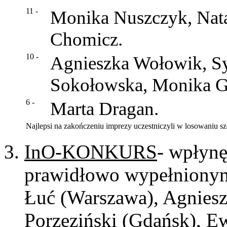
11 -
Monika Nuszczyk, Nata
Chomicz.
10 -
Agnieszka Wołowik, S
Sokołowska, Monika G
6 -
Marta Dragan.
Najlepsi na zakończeniu imprezy uczestniczyli w losowaniu sz
InO-KONKURS
- wpłynę
prawidłowo wypełnionymi 
Łuć (Warszawa), Agniesz
Porzeziński (Gdańsk), E