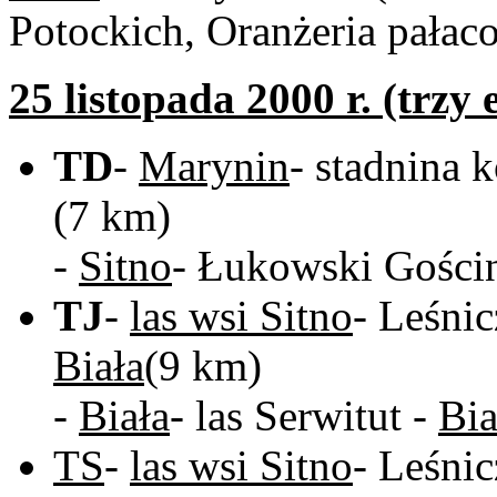
Potockich, Oranżeria pałac
25 listopada 2000 r. (trz
TD
-
Marynin
- stadnina 
(7 km)
-
Sitno
- Łukowski Gości
TJ
-
las wsi Sitno
- Leśni
Biała
(9 km)
-
Biała
- las Serwitut -
Bia
TS
-
las wsi Sitno
- Leśni