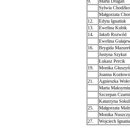
9.
Marta Dragan
Sylwia Chodźko
Małgorzata Cho
12.
Edyta Ignatiuk
13.
Ewelina Kubik
14.
Jakub Rozwód
Ewelina Gułaje
16.
Brygida Mazure
Justyna Szykut
Łukasz Percik
19.
Monika Głuszyń
Joanna Kozłows
21.
Agnieszka Woło
Marta Maksymi
Szczepan Czarni
Katarzyna Sokul
25.
Małgorzata Mali
Monika Nuszcz
27.
Wojciech Ignati