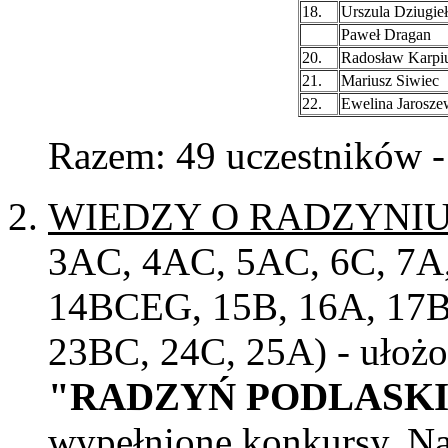
18.
Urszula Dziugieł
Paweł Dragan
20.
Radosław Karpi
21.
Mariusz Siwiec
22.
Ewelina Jarosze
Razem: 49 uczestników -
WIEDZY O RADZYNI
3AC, 4AC, 5AC, 6C, 7A,
14BCEG, 15B, 16A, 17B,
23BC, 24C, 25A) - ułoż
"RADZYŃ PODLASKI 5
wypełnione konkursy. Naj