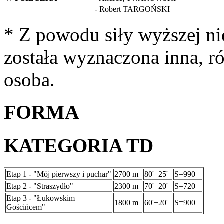
- Robert TARGOŃSKI
* Z powodu siły wyższej n
została wyznaczona inna, r
osoba.
FORMA
KATEGORIA TD
Etap 1 - "Mój pierwszy i puchar"
2700 m
80'+25'
S=990
Etap 2 - "Straszydło"
2300 m
70'+20'
S=720
Etap 3 - "Łukowskim
1800 m
60'+20'
S=900
Gościńcem"