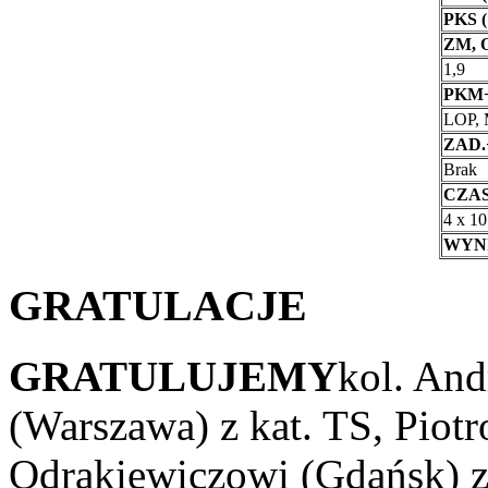
PKS (
ZM, 
1,9
PKM
LOP,
ZAD.
Brak
CZA
4 x 10
WYN
GRATULACJE
GRATULUJEMY
kol. An
(Warszawa) z kat. TS, Pio
Odrakiewiczowi (Gdańsk) z