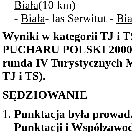
Biała
(10 km)
-
Biała
- las Serwitut -
Bia
Wyniki w kategorii TJ i T
PUCHARU POLSKI 2000 w 
runda IV Turystycznych M
TJ i TS).
SĘDZIOWANIE
Punktacja była prowad
Punktacji i Współzawo