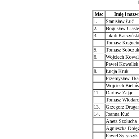
Msc
Imię i nazw
1.
Stanisław Łuć
2.
Bogusław Ciast
3.
Jakub Kaczyńsk
Tomasz Koguci
5.
Tomasz Sobczu
6.
Wojciech Kowal
Paweł Kowallek
8.
Łucja Kruk
Przemysław Tka
Wojciech Bielińs
11.
Dariusz Zając
Tomasz Włodarc
13.
Grzegorz Draga
14.
Joanna Kuć
Aneta Szołucha
Agnieszka Dołę
Paweł Syryczyk