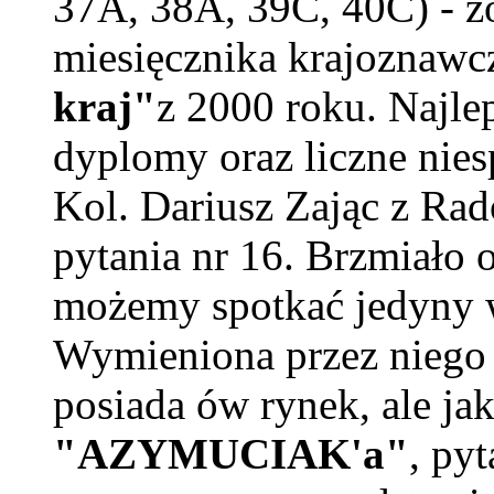
37A, 38A, 39C, 40C) - z
miesięcznika krajoznawc
kraj"
z 2000 roku. Najle
dyplomy oraz liczne nies
Kol. Dariusz Zając z Rad
pytania nr 16. Brzmiało 
możemy spotkać jedyny w
Wymieniona przez niego 
posiada ów rynek, ale ja
"AZYMUCIAK'a"
, py