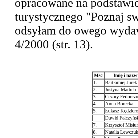
opracowane na podstawie
turystycznego "Poznaj sw
odsyłam do owego wydaw
4/2000 (str. 13).
Msc
Imię i nazw
1.
Bartłomiej Jurek
2.
Justyna Martula
3.
Cezary Fedorcz
4.
Anna Borecka
5.
Łukasz Kędzier
Dawid Fałczyńs
7.
Krzysztof Misiur
8.
Natalia Lewczu