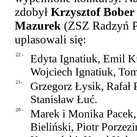
zdobył
Krzysztof Bober
Mazurek
(ZSZ Radzyń Po
uplasowali się:
22 -
Edyta Ignatiuk, Emil K
Wojciech Ignatiuk, To
21-
Grzegorz Łysik, Rafał 
Stanisław Łuć.
20 -
Marek i Monika Pacek,
Bieliński, Piotr Porze