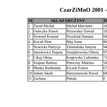
CzarZiMnO 2001 - 
M
SKŁAD DRUŻYNY
P
1
Żurad Michał
Michał Marciniec
10
2
Osieczko Paweł
Przywalny Dawid
10
3
Świerad Konrad
Przydział Damian
94
4
Kucab Piotr
Bluj Anna
86
5
Nowicka Patrycja
Ziemiańska Justyna
94
6
Jarosiewicz Dajana
Sznajdrowska Oliwia
97
7
Cikuj Ołena
Krajewska Lubomira
73
8
Szajnar Bartosz
Potoczny Mateusz
56
9
Płonka Bartłomiej
Kiczek Ernest
67
10
Jadam Jakub
Burzymowski Paweł
68
11
Zachara
Pekala
0