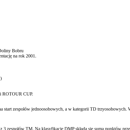
Doliny Bobru
ntację na rok 2001.
)
ikacji ROTOUR CUP.
start zespołów jednoosobowych, a w kategorii TD trzyosobowych. W 
az 3 zespołów TM. Na klasyfikację DMP składa się suma punktów prze