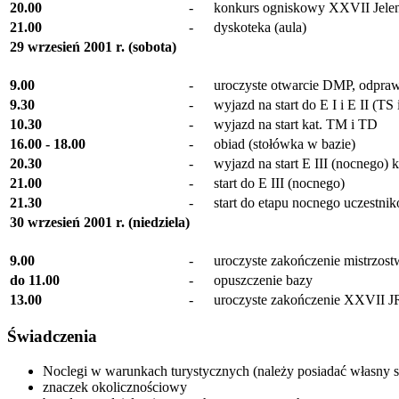
20.00
-
konkurs ogniskowy XXVII Jeleni
21.00
-
dyskoteka (aula)
29 wrzesień 2001 r. (sobota)
9.00
-
uroczyste otwarcie DMP, odpraw
9.30
-
wyjazd na start do E I i E II (TS 
10.30
-
wyjazd na start kat. TM i TD
16.00 - 18.00
-
obiad (stołówka w bazie)
20.30
-
wyjazd na start E III (nocnego)
21.00
-
start do E III (nocnego)
21.30
-
start do etapu nocnego uczestn
30 wrzesień 2001 r. (niedziela)
9.00
-
uroczyste zakończenie mistrzost
do 11.00
-
opuszczenie bazy
13.00
-
uroczyste zakończenie XXVII 
Świadczenia
Noclegi w warunkach turystycznych (należy posiadać własny sp
znaczek okolicznościowy