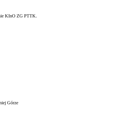
enie KInO ZG PTTK.
iej Górze