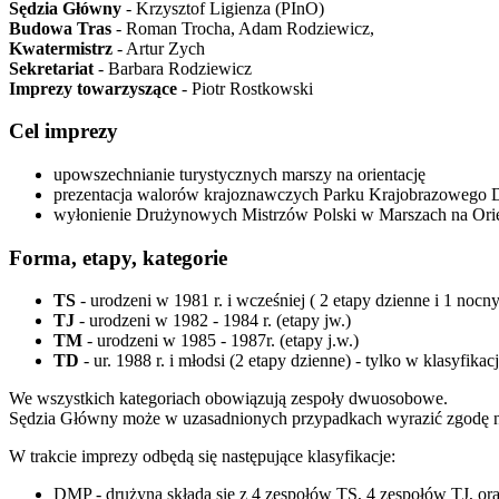
Sędzia Główny
- Krzysztof Ligienza (PInO)
Budowa Tras
- Roman Trocha, Adam Rodziewicz,
Kwatermistrz
- Artur Zych
Sekretariat
- Barbara Rodziewicz
Imprezy towarzyszące
- Piotr Rostkowski
Cel imprezy
upowszechnianie turystycznych marszy na orientację
prezentacja walorów krajoznawczych Parku Krajobrazowego 
wyłonienie Drużynowych Mistrzów Polski w Marszach na Orie
Forma, etapy, kategorie
TS
- urodzeni w 1981 r. i wcześniej ( 2 etapy dzienne i 1 nocny
TJ
- urodzeni w 1982 - 1984 r. (etapy jw.)
TM
- urodzeni w 1985 - 1987r. (etapy j.w.)
TD
- ur. 1988 r. i młodsi (2 etapy dzienne) - tylko w klasyf
We wszystkich kategoriach obowiązują zespoły dwuosobowe.
Sędzia Główny może w uzasadnionych przypadkach wyrazić zgodę na 
W trakcie imprezy odbędą się następujące klasyfikacje:
DMP - drużyna składa się z 4 zespołów TS, 4 zespołów TJ, or