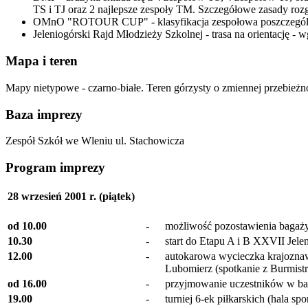
TS i TJ oraz 2 najlepsze zespoły TM. Szczegółowe zasady ro
OMnO "ROTOUR CUP" - klasyfikacja zespołowa poszczególn
Jeleniogórski Rajd Młodzieży Szkolnej - trasa na orientację -
Mapa i teren
Mapy nietypowe - czarno-białe. Teren górzysty o zmiennej przebieżności
Baza imprezy
Zespół Szkół we Wleniu ul. Stachowicza
Program imprezy
28 wrzesień 2001 r. (piątek)
od 10.00
-
możliwość pozostawienia bagaż
10.30
-
start do Etapu A i B XXVII Jele
12.00
-
autokarowa wycieczka krajoznaw
Lubomierz (spotkanie z Burmist
od 16.00
-
przyjmowanie uczestników w ba
19.00
-
turniej 6-ek piłkarskich (hala 