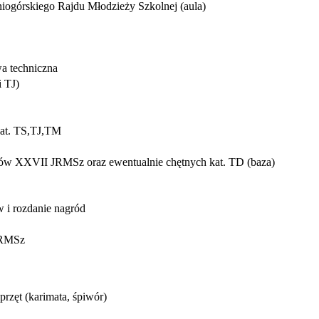
ogórskiego Rajdu Młodzieży Szkolnej (aula)
a techniczna
i TJ)
 kat. TS,TJ,TM
ików XXVII JRMSz oraz ewentualnie chętnych kat. TD (baza)
w i rozdanie nagród
JRMSz
rzęt (karimata, śpiwór)