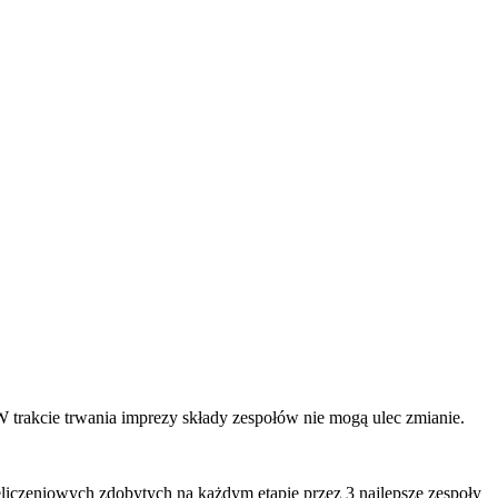
trakcie trwania imprezy składy zespołów nie mogą ulec zmianie.
liczeniowych zdobytych na każdym etapie przez 3 najlepsze zespoły