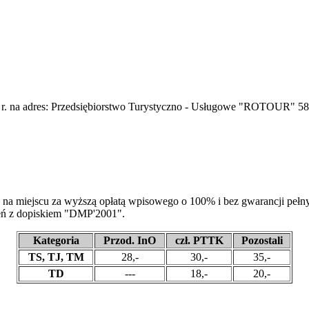
 r. na adres: Przedsiębiorstwo Turystyczno - Usługowe "ROTOUR" 58 -
 na miejscu za wyższą opłatą wpisowego o 100% i bez gwarancji pełn
eń z dopiskiem "DMP'2001".
Kategoria
Przod. InO
czł. PTTK
Pozostali
TS, TJ, TM
28,-
30,-
35,-
TD
---
18,-
20,-