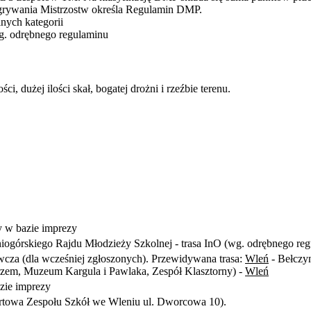
zgrywania Mistrzostw określa Regulamin DMP.
ych kategorii
 wg. odrębnego regulaminu
, dużej ilości skał, bogatej drożni i rzeźbie terenu.
y w bazie imprezy
niogórskiego Rajdu Młodzieży Szkolnej - trasa InO (wg. odrębnego re
cza (dla wcześniej zgłoszonych). Przewidywana trasa:
Wleń
- Bełczyn
rzem, Muzeum Kargula i Pawlaka, Zespół Klasztorny) -
Wleń
zie imprezy
sportowa Zespołu Szkół we Wleniu ul. Dworcowa 10).