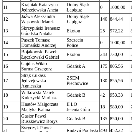
Krajniak Katarzyna
Dolny Śląsk
11
0
1000,00
Jędrzejewska Aneta
Łapiguz
Jaźwa Aleksandra
Dolny Śląsk
12
140
844,44
Wąsowski Marek
Łapiguz
Skrzypiński Ireneusz
13
Ekoton
25
972,22
Góralska Natalia
Paszek Tomasz
Szczecin
14
0
1000,00
Domański Andrzej
Police
Bojakowski Paweł
15
Ekoton
243
730,00
Łączkowski Gabriel
Gajdus Wikto
16
Gdańsk A
175
805,56
Surma Grzegorz
Strąk Łukasz
ZSEM
17
Jędrzejewska
130
855,56
Piechowice
Agnieszka
Witkowski Marek
18
Gdańsk B
42
953,33
Kulczycki Mariusz
Hnatów Małgorzata
II LO
19
18
980,00
Majtyka Kalina
Jelenia Góra
Gasior Paweł
20
Gdańsk B
135
850,00
Ruszkiewicz Borys
Syryczyk Paweł
21
Radzyń Podlaski
493
452,22