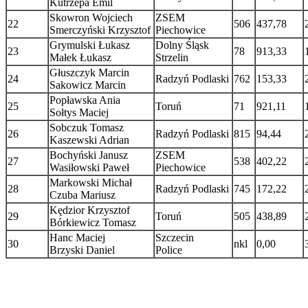
Kutrzepa Emil
Skowron Wojciech
ZSEM
22
506
437,78
Smerczyński Krzysztof
Piechowice
Grymulski Łukasz
Dolny Śląsk
23
78
913,33
Małek Łukasz
Strzelin
Głuszczyk Marcin
24
Radzyń Podlaski
762
153,33
Sakowicz Marcin
Popławska Ania
25
Toruń
71
921,11
Sołtys Maciej
Sobczuk Tomasz
26
Radzyń Podlaski
815
94,44
Kaszewski Adrian
Bochyński Janusz
ZSEM
27
538
402,22
Wasiłowski Paweł
Piechowice
Markowski Michał
28
Radzyń Podlaski
745
172,22
Czuba Mariusz
Kędzior Krzysztof
29
Toruń
505
438,89
Bórkiewicz Tomasz
Hanc Maciej
Szczecin
30
nkl
0,00
Brzyski Daniel
Police