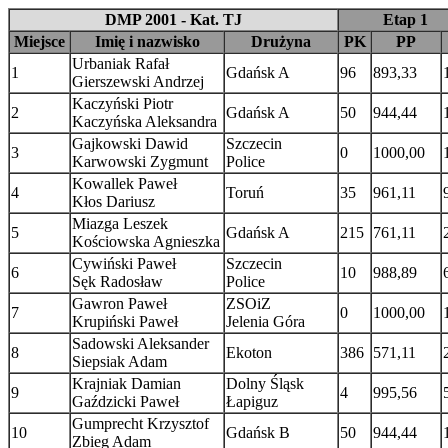
DMP 2001 - Kat. TJ
Etap 1
Miejsce
Imię i nazwisko
Drużyna
PK
PP
Urbaniak Rafał
1
Gdańsk A
96
893,33
Gierszewski Andrzej
Kaczyński Piotr
2
Gdańsk A
50
944,44
Kaczyńska Aleksandra
Gajkowski Dawid
Szczecin
3
0
1000,00
Karwowski Zygmunt
Police
Kowallek Paweł
4
Toruń
35
961,11
Kłos Dariusz
Miazga Leszek
5
Gdańsk A
215
761,11
Kościowska Agnieszka
Cywiński Paweł
Szczecin
6
10
988,89
Sęk Radosław
Police
Gawron Paweł
ZSOiZ
7
0
1000,00
Krupiński Paweł
Jelenia Góra
Sadowski Aleksander
8
Ekoton
386
571,11
Siepsiak Adam
Krajniak Damian
Dolny Śląsk
9
4
995,56
Gaździcki Paweł
Łapiguz
Gumprecht Krzysztof
10
Gdańsk B
50
944,44
Zbieg Adam