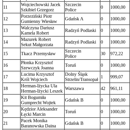
Wojciechowski Jacek
Szczecin
11
0
1000,00
Szkibiel Grzegorz
Police
Porzeziński Piotr
12
Gdańsk A
0
1000,00
Gumienny Wiesław
Walczyna Dariusz
13
Radzyń Podlaski
0
1000,00
Kamela Robert
Mazurek Robert
14
Radzyń Podlaski
0
1000,00
Sekut Małgorzata
Szczecin
15
Tkacz Przemysław
30
972,22
Police
Płonka Krzysztof
16
Toruń
0
1000,00
Szewczyk Joanna
Lucima Krzysztof
Dolny Śląsk
17
1
999,07
Król Wojciech
Strzelin/Transopał
Herman-Iżycka Ula
18
Warszawa
42
961,11
Herman-Iżycki Leszek
Kit Bogumiła
19
Gdańsk B
0
1000,00
Gumprecht Wojtek
Kędzior Aleksander
20
Toruń
0
1000,00
Łęcki Marcin
Pacek Monika
21
Gdańsk B
0
1000,00
Baranowska Daina