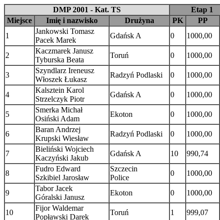
DMP 2001 - Kat. TS
Etap 1
Miejsce
Imię i nazwisko
Drużyna
PK
PP
Jankowski Tomasz
1
Gdańsk A
0
1000,00
Pacek Marek
Kaczmarek Janusz
2
Toruń
0
1000,00
Tyburska Beata
Szyndlarz Ireneusz
3
Radzyń Podlaski
0
1000,00
Włoszek Łukasz
Kalsztein Karol
4
Gdańsk A
0
1000,00
Strzelczyk Piotr
Smerka Michał
5
Ekoton
0
1000,00
Osiński Adam
Baran Andrzej
6
Radzyń Podlaski
0
1000,00
Krupski Wiesław
Bieliński Wojciech
7
Gdańsk A
10
990,74
Kaczyński Jakub
Fudro Edward
Szczecin
8
0
1000,00
Szkibiel Jarosław
Police
Tabor Jacek
9
Ekoton
0
1000,00
Góralski Janusz
Fijor Waldemar
10
Toruń
1
999,07
Popławski Darek