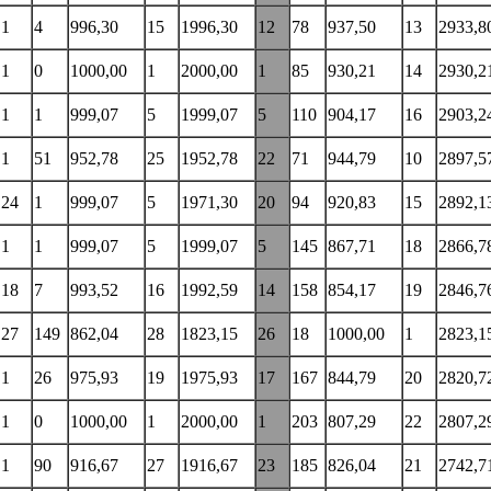
1
4
996,30
15
1996,30
12
78
937,50
13
2933,8
1
0
1000,00
1
2000,00
1
85
930,21
14
2930,2
1
1
999,07
5
1999,07
5
110
904,17
16
2903,2
1
51
952,78
25
1952,78
22
71
944,79
10
2897,5
24
1
999,07
5
1971,30
20
94
920,83
15
2892,1
1
1
999,07
5
1999,07
5
145
867,71
18
2866,7
18
7
993,52
16
1992,59
14
158
854,17
19
2846,7
27
149
862,04
28
1823,15
26
18
1000,00
1
2823,1
1
26
975,93
19
1975,93
17
167
844,79
20
2820,7
1
0
1000,00
1
2000,00
1
203
807,29
22
2807,2
1
90
916,67
27
1916,67
23
185
826,04
21
2742,7