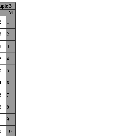
apie 3
M
2
1
2
2
8
3
2
4
0
5
4
6
3
7
8
8
1
9
0
10