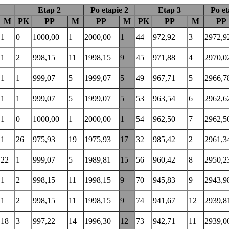
Etap 2
Po etapie 2
Etap 3
Po et
M
PK
PP
M
PP
M
PK
PP
M
PP
1
0
1000,00
1
2000,00
1
44
972,92
3
2972,9
1
2
998,15
11
1998,15
9
45
971,88
4
2970,0
1
1
999,07
5
1999,07
5
49
967,71
5
2966,7
1
1
999,07
5
1999,07
5
53
963,54
6
2962,6
1
0
1000,00
1
2000,00
1
54
962,50
7
2962,5
1
26
975,93
19
1975,93
17
32
985,42
2
2961,3
22
1
999,07
5
1989,81
15
56
960,42
8
2950,2
1
2
998,15
11
1998,15
9
70
945,83
9
2943,9
1
2
998,15
11
1998,15
9
74
941,67
12
2939,8
18
3
997,22
14
1996,30
12
73
942,71
11
2939,0