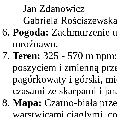
Jan Zdanowicz
Gabriela Rościszewsk
Pogoda:
Zachmurzenie u
mroźnawo.
Teren:
325 - 570 m npm;
poszyciem i zmienną prze
pagórkowaty i górski, m
czasami ze skarpami i jar
Mapa:
Czarno-biała prze
warstwicami ciągłymi, c