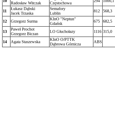
10
294
1000,1
Radosław Witczak
Częstochowa
Łukasz Dąbski
Semafory
11
812
568,3
Jacek Trzaska
Lublin
KInO "Neptun"
12
Grzegorz Surma
675
682,5
Gdańsk
Paweł Prochot
13
LO Głuchołazy
1116
315,0
Grzegorz Biczan
KInO O/PTTK
14
Agata Staszewska
ABS
Dąbrowa Górnicza