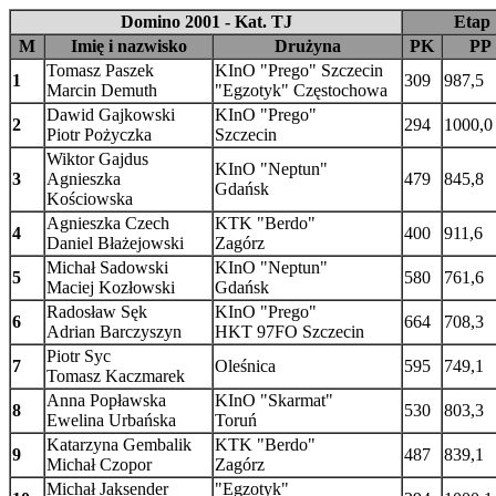
Domino 2001 - Kat. TJ
Etap 
M
Imię i nazwisko
Drużyna
PK
PP
Tomasz Paszek
KInO "Prego" Szczecin
1
309
987,5
Marcin Demuth
"Egzotyk" Częstochowa
Dawid Gajkowski
KInO "Prego"
2
294
1000,0
Piotr Pożyczka
Szczecin
Wiktor Gajdus
KInO "Neptun"
3
Agnieszka
479
845,8
Gdańsk
Kościowska
Agnieszka Czech
KTK "Berdo"
4
400
911,6
Daniel Błażejowski
Zagórz
Michał Sadowski
KInO "Neptun"
5
580
761,6
Maciej Kozłowski
Gdańsk
Radosław Sęk
KInO "Prego"
6
664
708,3
Adrian Barczyszyn
HKT 97FO Szczecin
Piotr Syc
7
Oleśnica
595
749,1
Tomasz Kaczmarek
Anna Popławska
KInO "Skarmat"
8
530
803,3
Ewelina Urbańska
Toruń
Katarzyna Gembalik
KTK "Berdo"
9
487
839,1
Michał Czopor
Zagórz
Michał Jaksender
"Egzotyk"