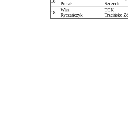
18
Prasał
Szczecin
Wisz
TCK
18
Ryczańczyk
Trzcińsko Zd