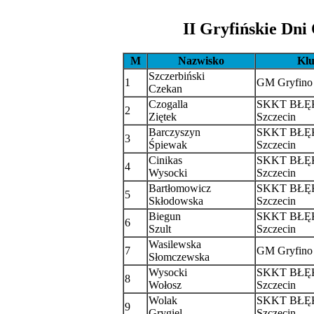
II Gryfińskie Dni
M
Nazwisko
Kl
Szczerbiński
1
GM Gryfino
Czekan
Czogalla
SKKT BŁĘ
2
Ziętek
Szczecin
Barczyszyn
SKKT BŁĘ
3
Śpiewak
Szczecin
Cinikas
SKKT BŁĘ
4
Wysocki
Szczecin
Bartłomowicz
SKKT BŁĘ
5
Skłodowska
Szczecin
Biegun
SKKT BŁĘ
6
Szult
Szczecin
Wasilewska
7
GM Gryfino
Słomczewska
Wysocki
SKKT BŁĘ
8
Wołosz
Szczecin
Wolak
SKKT BŁĘ
9
Grygiel
Szczecin