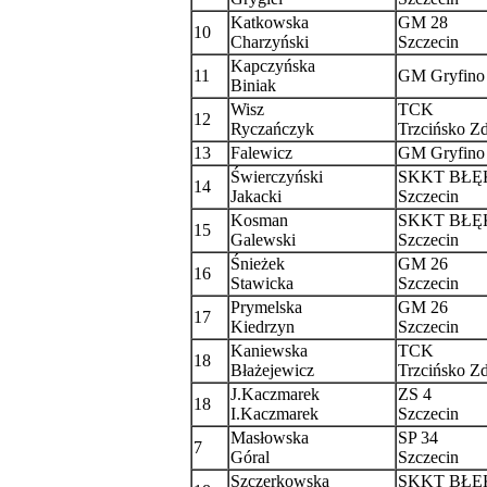
Katkowska
GM 28
10
Charzyński
Szczecin
Kapczyńska
11
GM Gryfino
Biniak
Wisz
TCK
12
Ryczańczyk
Trzcińsko Zd
13
Falewicz
GM Gryfino
Świerczyński
SKKT BŁĘ
14
Jakacki
Szczecin
Kosman
SKKT BŁĘ
15
Galewski
Szczecin
Śnieżek
GM 26
16
Stawicka
Szczecin
Prymelska
GM 26
17
Kiedrzyn
Szczecin
Kaniewska
TCK
18
Błażejewicz
Trzcińsko Zd
J.Kaczmarek
ZS 4
18
I.Kaczmarek
Szczecin
Masłowska
SP 34
7
Góral
Szczecin
Szczerkowska
SKKT BŁĘ