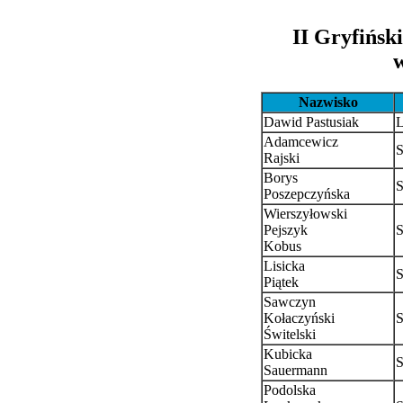
II Gryfińsk
Nazwisko
Dawid Pastusiak
L
Adamcewicz
S
Rajski
Borys
S
Poszepczyńska
Wierszyłowski
Pejszyk
S
Kobus
Lisicka
S
Piątek
Sawczyn
Kołaczyński
S
Świtelski
Kubicka
S
Sauermann
Podolska