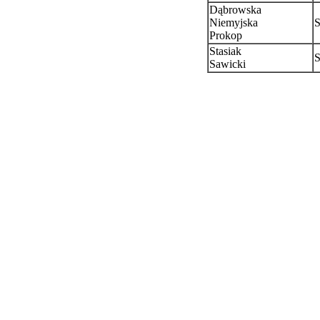
Dąbrowska
Niemyjska
S
Prokop
Stasiak
S
Sawicki