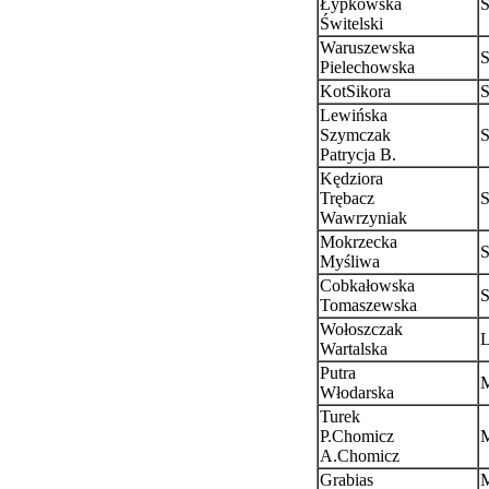
Łypkowska
S
Świtelski
Waruszewska
S
Pielechowska
KotSikora
S
Lewińska
Szymczak
S
Patrycja B.
Kędziora
Trębacz
S
Wawrzyniak
Mokrzecka
S
Myśliwa
Cobkałowska
S
Tomaszewska
Wołoszczak
L
Wartalska
Putra
Włodarska
Turek
P.Chomicz
A.Chomicz
Grabias