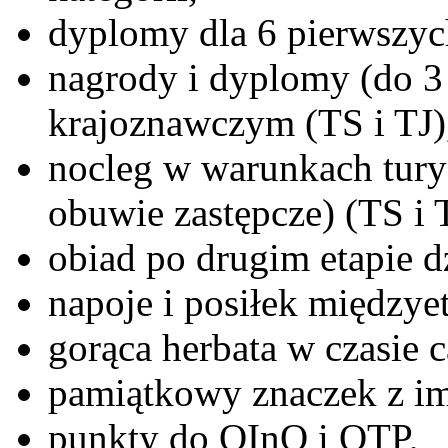
dyplomy dla 6 pierwszych
nagrody i dyplomy (do 3
krajoznawczym (TS i TJ)
nocleg w warunkach tury
obuwie zastępcze) (TS i T
obiad po drugim etapie d
napoje i posiłek międzye
gorąca herbata w czasie c
pamiątkowy znaczek z im
punkty do OInO i OTP,