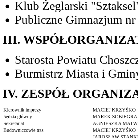
Klub Żeglarski "Sztaksel
Publiczne Gimnazjum nr 
III. WSPÓŁORGANIZ
Starosta Powiatu Choszc
Burmistrz Miasta i Gmin
IV. ZESPÓŁ ORGANIZ
Kierownik imprezy
MACIEJ KRZYŚKO
5ędzia główny
MAREK SOBIEGRA
Sekretariat
AGNIESZKA MATW
Budowniczowie tras
MACIEJ KRZYŚKO
JAROSŁAW STANK