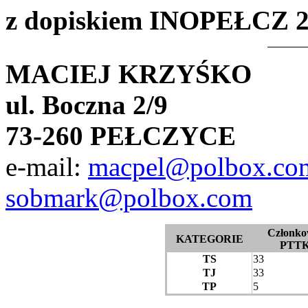
z dopiskiem INOPEŁCZ 
MACIEJ KRZYŚKO
ul. Boczna 2/9
73-260 PEŁCZYCE
e-mail:
macpel@polbox.co
sobmark@polbox.com
Członko
KATEGORIE
PTT
TS
33
TJ
33
TP
5