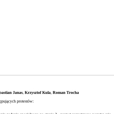
bastian Janas
,
Krzysztof Kula
,
Roman Trocha
ępujących protestów: