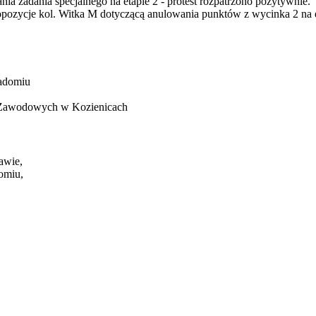
nia zadania specjalnego na etapie 2 - protest rozpatrzono pozytywnie.
ropozycje kol. Witka M dotyczącą anulowania punktów z wycinka 2 na
adomiu
 Zawodowych w Kozienicach
awie,
omiu,