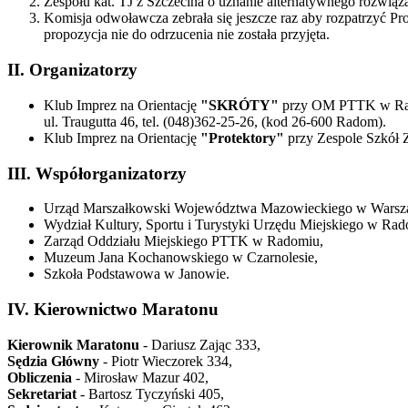
Zespołu kat. TJ z Szczecina o uznanie alternatywnego rozwiąza
Komisja odwoławcza zebrała się jeszcze raz aby rozpatrzyć P
propozycja nie do odrzucenia nie została przyjęta.
II. Organizatorzy
Klub Imprez na Orientację
"SKRÓTY"
przy OM PTTK w R
ul. Traugutta 46, tel. (048)362-25-26, (kod 26-600 Radom).
Klub Imprez na Orientację
"Protektory"
przy Zespole Szkół
III. Współorganizatorzy
Urząd Marszałkowski Województwa Mazowieckiego w Warsz
Wydział Kultury, Sportu i Turystyki Urzędu Miejskiego w Rad
Zarząd Oddziału Miejskiego PTTK w Radomiu,
Muzeum Jana Kochanowskiego w Czarnolesie,
Szkoła Podstawowa w Janowie.
IV. Kierownictwo Maratonu
Kierownik Maratonu
- Dariusz Zając 333,
Sędzia Główny
- Piotr Wieczorek 334,
Obliczenia
- Mirosław Mazur 402,
Sekretariat
- Bartosz Tyczyński 405,