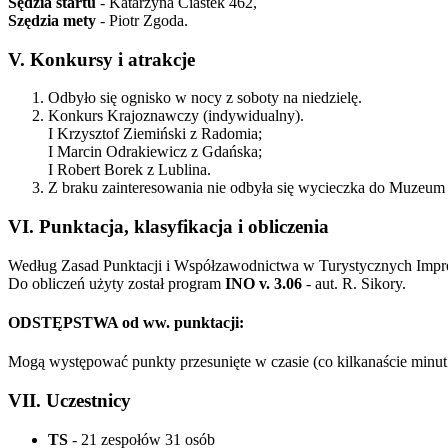
Sędzia startu
- Katarzyna Ciastek 462,
Szędzia mety
- Piotr Zgoda.
V. Konkursy i atrakcje
Odbyło się ognisko w nocy z soboty na niedzielę.
Konkurs Krajoznawczy (indywidualny).
I Krzysztof Ziemiński z Radomia;
I Marcin Odrakiewicz z Gdańska;
I Robert Borek z Lublina.
Z braku zainteresowania nie odbyła się wycieczka do Muzeu
VI. Punktacja, klasyfikacja i obliczenia
Według Zasad Punktacji i Współzawodnictwa w Turystycznych Imprez
Do obliczeń użyty został program
INO v. 3.06
- aut. R. Sikory.
ODSTĘPSTWA od ww. punktacji:
Mogą występować punkty przesunięte w czasie (co kilkanaście minut 
VII. Uczestnicy
TS
- 21 zespołów 31 osób