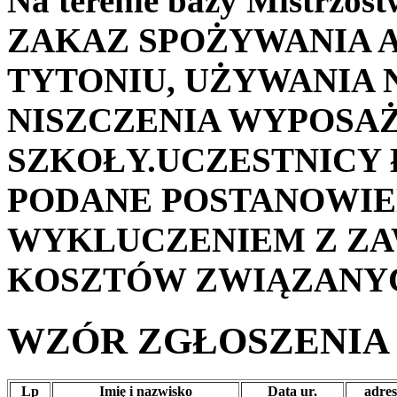
Na terenie bazy Mistrz
ZAKAZ SPOŻYWANIA 
TYTONIU, UŻYWANIA
NISZCZENIA WYPOSA
SZKOŁY.UCZESTNICY
PODANE POSTANOWIE
WYKLUCZENIEM Z Z
KOSZTÓW ZWIĄZANYC
WZÓR ZGŁOSZENIA
Lp
Imię i nazwisko
Data ur.
adres