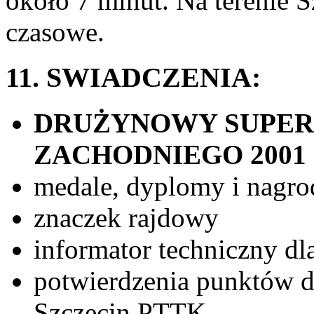
około 7 minut. Na terenie S
czasowe.
11. SWIADCZENIA:
DRUŻYNOWY SUPER
ZACHODNIEGO 2001
medale, dyplomy i nagro
znaczek rajdowy
informator techniczny dl
potwierdzenia punktów 
Szczecin PTTK