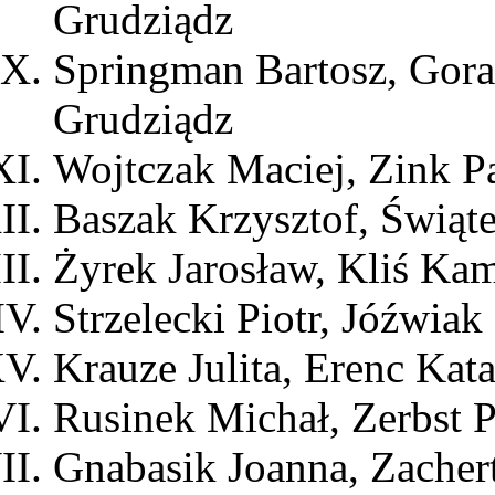
Grudziądz
Springman Bartosz, Gor
Grudziądz
Wojtczak Maciej, Zink P
Baszak Krzysztof, Świąt
Żyrek Jarosław, Kliś Kam
Strzelecki Piotr, Jóźwia
Krauze Julita, Erenc Ka
Rusinek Michał, Zerbst
Gnabasik Joanna, Zache