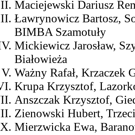
Maciejewski Dariusz Rem
Ławrynowicz Bartosz, S
BIMBA Szamotuły
Mickiewicz Jarosław, Sz
Białowieża
Ważny Rafał, Krzaczek G
Krupa Krzysztof, Lazork
Anszczak Krzysztof, Gie
Zienowski Hubert, Trzec
Mierzwicka Ewa, Baran