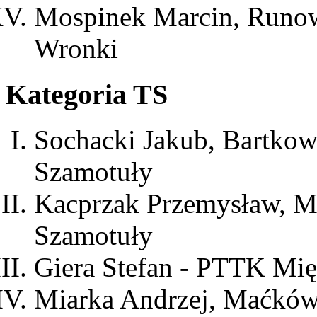
Mospinek Marcin, Runo
Wronki
Kategoria TS
Sochacki Jakub, Bartko
Szamotuły
Kacprzak Przemysław, 
Szamotuły
Giera Stefan - PTTK Mi
Miarka Andrzej, Maćków 