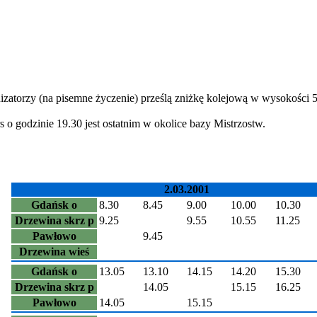
nizatorzy (na pisemne życzenie) prześlą zniżkę kolejową w wysokości
 o godzinie 19.30 jest ostatnim w okolice bazy Mistrzostw.
2.03.2001
Gdańsk o
8.30
8.45
9.00
10.00
10.30
Drzewina skrz p
9.25
9.55
10.55
11.25
Pawłowo
9.45
Drzewina wieś
Gdańsk o
13.05
13.10
14.15
14.20
15.30
Drzewina skrz p
14.05
15.15
16.25
Pawłowo
14.05
15.15