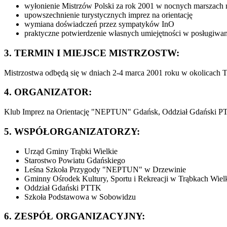
wyłonienie Mistrzów Polski za rok 2001 w nocnych marszach n
upowszechnienie turystycznych imprez na orientację
wymiana doświadczeń przez sympatyków InO
praktyczne potwierdzenie własnych umiejętności w posługiwa
3. TERMIN I MIEJSCE MISTRZOSTW:
Mistrzostwa odbędą się w dniach 2-4 marca 2001 roku w okolicach T
4. ORGANIZATOR:
Klub Imprez na Orientację "NEPTUN" Gdańsk, Oddział Gdański PT
5. WSPÓŁORGANIZATORZY:
Urząd Gminy Trąbki Wielkie
Starostwo Powiatu Gdańskiego
Leśna Szkoła Przygody "NEPTUN" w Drzewinie
Gminny Ośrodek Kultury, Sportu i Rekreacji w Trąbkach Wiel
Oddział Gdański PTTK
Szkoła Podstawowa w Sobowidzu
6. ZESPÓŁ ORGANIZACYJNY: