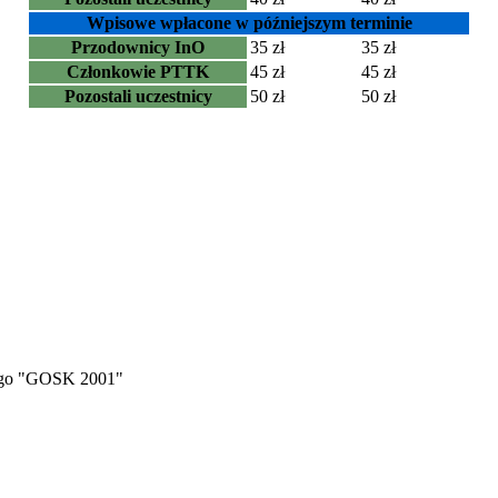
Wpisowe wpłacone w późniejszym terminie
Przodownicy InO
35 zł
35 zł
Członkowie PTTK
45 zł
45 zł
Pozostali uczestnicy
50 zł
50 zł
iego "GOSK 2001"