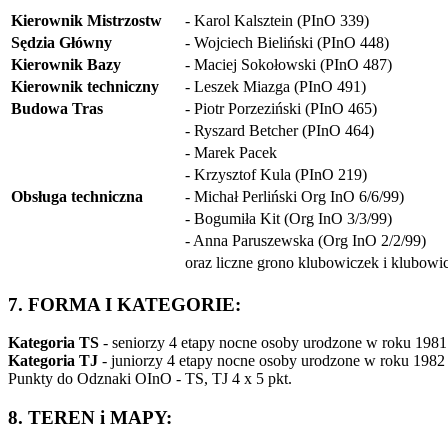
Kierownik Mistrzostw
- Karol Kalsztein (PInO 339)
Sędzia Główny
- Wojciech Bieliński (PInO 448)
Kierownik Bazy
- Maciej Sokołowski (PInO 487)
Kierownik techniczny
- Leszek Miazga (PInO 491)
Budowa Tras
- Piotr Porzeziński (PInO 465)
- Ryszard Betcher (PInO 464)
- Marek Pacek
- Krzysztof Kula (PInO 219)
Obsługa techniczna
- Michał Perliński Org InO 6/6/99)
- Bogumiła Kit (Org InO 3/3/99)
- Anna Paruszewska (Org InO 2/2/99)
oraz liczne grono klubowiczek i klub
7. FORMA I KATEGORIE:
Kategoria TS
- seniorzy 4 etapy nocne osoby urodzone w roku 1981 
Kategoria TJ
- juniorzy 4 etapy nocne osoby urodzone w roku 1982 i
Punkty do Odznaki OInO - TS, TJ 4 x 5 pkt.
8. TEREN i MAPY: