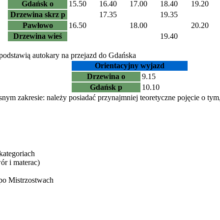
Gdańsk o
15.50
16.40
17.00
18.40
19.20
Drzewina skrz p
17.35
19.35
Pawłowo
16.50
18.00
20.20
Drzewina wieś
19.40
podstawią autokary na przejazd do Gdańska
Orientacyjny wyjazd
Drzewina o
9.15
Gdańsk p
10.10
ym zakresie: należy posiadać przynajmniej teoretyczne pojęcie o tym,
kategoriach
ór i materac)
 po Mistrzostwach