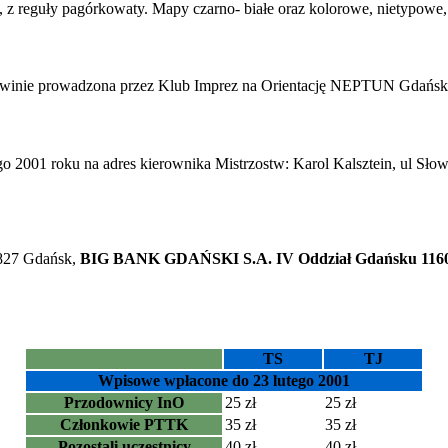
e, z reguły pagórkowaty. Mapy czarno- białe oraz kolorowe, nietypowe,
inie prowadzona przez Klub Imprez na Orientację NEPTUN Gdańsk,
go 2001 roku na adres kierownika Mistrzostw: Karol Kalsztein, ul Sł
-827 Gdańsk,
BIG BANK GDAŃSKI S.A. IV Oddział Gdańsku 1160
TS
TJ
Wpisowe wpłacone do 23 lutego 2001
Przodownicy InO
25 zł
25 zł
Członkowie PTTK
35 zł
35 zł
Pozostali uczestnicy
40 zł
40 zł