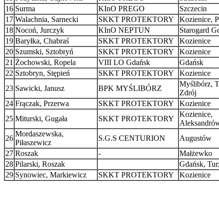
16
Surma
KInO PREGO
Szczecin
17
Walachnia, Sarnecki
SKKT PROTEKTORY
Kozienice, P
18
Nocoń, Jurczyk
KInO NEPTUN
Starogard G
19
Baryłka, Chabraś
SKKT PROTEKTORY
Kozienice
20
Szumski, Sztobryń
SKKT PROTEKTORY
Kozienice
21
Żochowski, Ropela
VIII LO Gdańsk
Gdańsk
22
Sztobryn, Stępień
SKKT PROTEKTORY
Kozienice
Myślibórz, T
23
Sawicki, Janusz
BPK MYŚLIBÓRZ
Zdrój
24
Frączak, Przerwa
SKKT PROTEKTORY
Kozienice
Kozienice,
25
Miturski, Gugała
SKKT PROTEKTORY
Aleksandró
Mordaszewska,
26
S.G.S CENTURION
Augustów
Piłaszewicz
27
Roszak
-
Małżewko
28
Pilarski, Roszak
Gdańsk, Tur
29
Synowiec, Markiewicz
SKKT PROTEKTORY
Kozienice