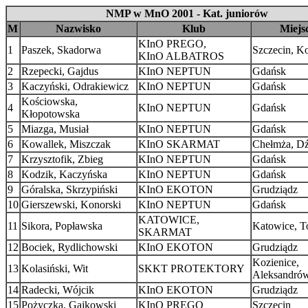
NMP w MnO 2001 - Kat. juniorów
M
Nazwisko
Klub
Miejs
KInO PREGO,
1
Paszek, Skadorwa
Szczecin, Ko
KInO ALBATROS
2
Rzepecki, Gajdus
KInO NEPTUN
Gdańsk
3
Kaczyński, Odrakiewicz
KInO NEPTUN
Gdańsk
Kościowska,
4
KInO NEPTUN
Gdańsk
Kłopotowska
5
Miazga, Musiał
KInO NEPTUN
Gdańsk
6
Kowallek, Miszczak
KInO SKARMAT
Chełmża, D
7
Krzysztofik, Zbieg
KInO NEPTUN
Gdańsk
8
Kodzik, Kaczyńska
KInO NEPTUN
Gdańsk
9
Góralska, Skrzypiński
KInO EKOTON
Grudziądz
10
Gierszewski, Konorski
KInO NEPTUN
Gdańsk
KATOWICE,
11
Sikora, Popławska
Katowice, T
SKARMAT
12
Bociek, Rydlichowski
KInO EKOTON
Grudziądz
Kozienice,
13
Kolasiński, Wit
SKKT PROTEKTORY
Aleksandró
14
Radecki, Wójcik
KInO EKOTON
Grudziądz
15
Pożyczka, Gajkowski
KInO PREGO
Szczecin