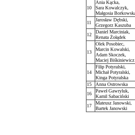
Ania Kącka,
10
Sara Kowalczyk,
Małgosia Borkowsk
Jarosław Dębski,
11
Grzegorz Kaszuba
Daniel Marciniak,
12
Renata Żołądek
Olek Posobiec,
Marcin Kowalski,
13
Adam Skoczek,
Maciej Biśkiniewicz
Filip Potyralski,
14
Michał Potyralski,
Kinga Potyralska
15
Anna Ostrowska
Paweł Gawryluk,
16
Kamil Sabaciński
Mateusz Janowski,
17
Bartek Janowski