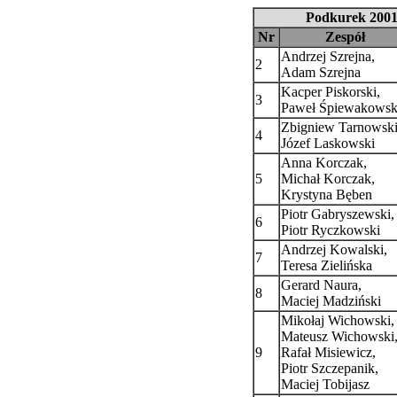
Podkurek 2001
Nr
Zespół
Andrzej Szrejna,
2
Adam Szrejna
Kacper Piskorski,
3
Paweł Śpiewakowsk
Zbigniew Tarnowski
4
Józef Laskowski
Anna Korczak,
5
Michał Korczak,
Krystyna Bęben
Piotr Gabryszewski,
6
Piotr Ryczkowski
Andrzej Kowalski,
7
Teresa Zielińska
Gerard Naura,
8
Maciej Madziński
Mikołaj Wichowski,
Mateusz Wichowski
9
Rafał Misiewicz,
Piotr Szczepanik,
Maciej Tobijasz