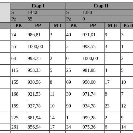
Etap I
Etap II
S
1440
S
1380
Pz
55
Pz
0
PK
PP
M I
PK
PP
M II
Po I
74
986,81
3
40
971,01
9
3
55
1000,00
1
2
998,55
3
1
64
993,75
2
0
1000,00
1
2
115
958,33
5
25
981,88
4
5
155
930,56
8
69
950,00
17
10
168
921,53
11
39
971,74
8
7
159
927,78
10
90
934,78
23
12
225
881,94
14
1
999,28
2
9
261
856,94
17
34
975,36
6
14