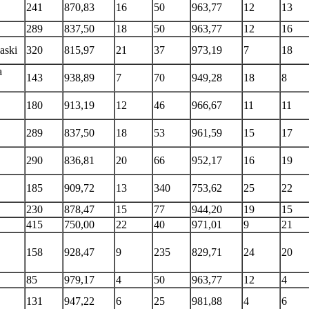
241
870,83
16
50
963,77
12
13
289
837,50
18
50
963,77
12
16
aski
320
815,97
21
37
973,19
7
18
a
143
938,89
7
70
949,28
18
8
180
913,19
12
46
966,67
11
11
289
837,50
18
53
961,59
15
17
290
836,81
20
66
952,17
16
19
185
909,72
13
340
753,62
25
22
230
878,47
15
77
944,20
19
15
415
750,00
22
40
971,01
9
21
158
928,47
9
235
829,71
24
20
85
979,17
4
50
963,77
12
4
131
947,22
6
25
981,88
4
6