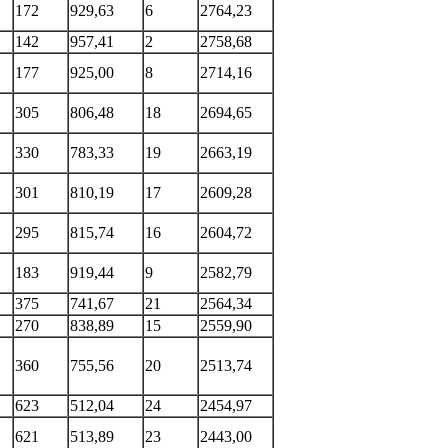
172
929,63
6
2764,23
142
957,41
2
2758,68
177
925,00
8
2714,16
305
806,48
18
2694,65
330
783,33
19
2663,19
301
810,19
17
2609,28
295
815,74
16
2604,72
183
919,44
9
2582,79
375
741,67
21
2564,34
270
838,89
15
2559,90
360
755,56
20
2513,74
623
512,04
24
2454,97
621
513,89
23
2443,00