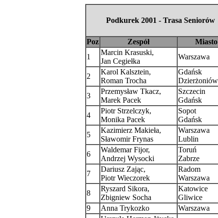
Podkurek 2001 - Trasa Seniorów
Poz
Zespół
Miasto
Marcin Krasuski,
1
Warszawa
Jan Cegiełka
Karol Kalsztein,
Gdańsk
2
Roman Trocha
Dzierżoniów
Przemysław Tkacz,
Szczecin
3
Marek Pacek
Gdańsk
Piotr Strzelczyk,
Sopot
4
Monika Pacek
Gdańsk
Kazimierz Makieła,
Warszawa
5
Sławomir Frynas
Lublin
Waldemar Fijor,
Toruń
6
Andrzej Wysocki
Zabrze
Dariusz Zając,
Radom
7
Piotr Wieczorek
Warszawa
Ryszard Sikora,
Katowice
8
Zbigniew Socha
Gliwice
9
Anna Trykozko
Warszawa