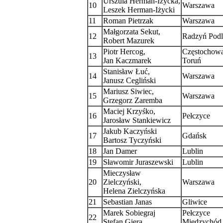
Urszula Herman-Iżycka,
10
Warszawa
Leszek Herman-Iżycki
11
Roman Pietrzak
Warszawa
Małgorzata Sekut,
12
Radzyń Podl
Robert Mazurek
Piotr Hercog,
Częstochow
13
Jan Kaczmarek
Toruń
Stanisław Łuć,
14
Warszawa
Janusz Cegliński
Mariusz Siwiec,
15
Warszawa
Grzegorz Zaremba
Maciej Krzyśko,
16
Pełczyce
Jarosław Stankiewicz
Jakub Kaczyński
17
Gdańsk
Bartosz Tyczyński
18
Jan Damer
Lublin
19
Sławomir Juraszewski
Lublin
Mieczysław
20
Zielczyński,
Warszawa
Helena Zielczyńska
21
Sebastian Janas
Gliwice
Marek Sobiegraj
Pełczyce
22
Stefan Giera
Międzychód