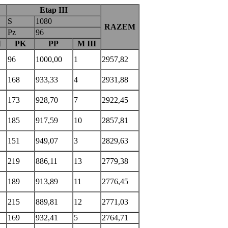
Etap III
S
1080
RAZEM
Pz
96
I
PK
PP
M III
96
1000,00
1
2957,82
168
933,33
4
2931,88
173
928,70
7
2922,45
185
917,59
10
2857,81
151
949,07
3
2829,63
219
886,11
13
2779,38
189
913,89
11
2776,45
215
889,81
12
2771,03
169
932,41
5
2764,71