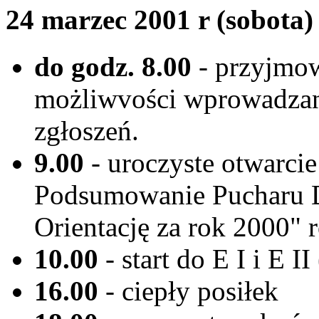
24 marzec 2001 r (sobota)
do godz. 8.00
- przyjmow
możliwvości wprowadzan
zgłoszeń.
9.00
- uroczyste otwarci
Podsumowanie Pucharu 
Orientację za rok 2000" 
10.00
- start do E I i E I
16.00
- ciepły posiłek