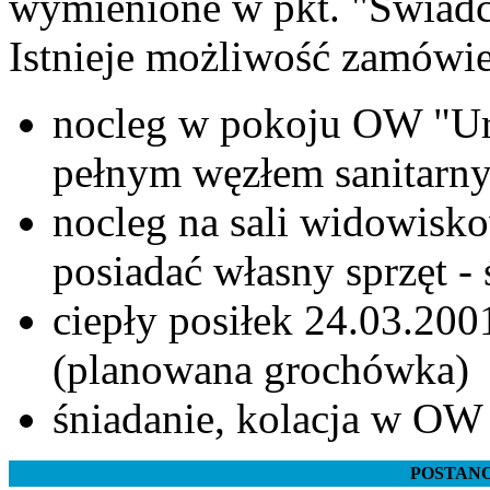
wymienione w pkt. "Świadcz
Istnieje możliwość zamówie
nocleg w pokoju OW "Ur
pełnym węzłem sanitarny
nocleg na sali widowisko
posiadać własny sprzęt -
ciepły posiłek 24.03.2001 
(planowana grochówka)
śniadanie, kolacja w OW -
POSTAN