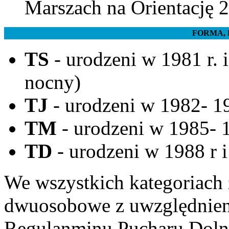
Marszach na Orientację 
FORMA, 
TS
- urodzeni w 1981 r. i
nocny)
TJ
- urodzeni w 1982- 198
TM
- urodzeni w 1985- 1
TD
- urodzeni w 1988 r i
We wszystkich kategoriach 
dwuosobowe z uwzględnien
Regulanminu Pucharu Doln