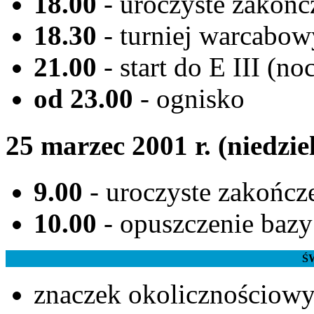
18.00
- uroczyste zakoń
18.30
- turniej warcabow
21.00
- start do E III (no
od 23.00
- ognisko
25 marzec 2001 r. (niedzie
9.00
- uroczyste zakończ
10.00
- opuszczenie bazy
Ś
znaczek okolicznościow