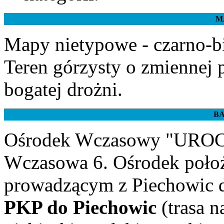
M
Mapy nietypowe - czarno-bi
Teren górzysty o zmiennej pr
bogatej drożni.
BA
Ośrodek Wczasowy "UROC
Wczasowa 6. Ośrodek położ
prowadzącym z Piechowic d
PKP do Piechowic
(trasa n