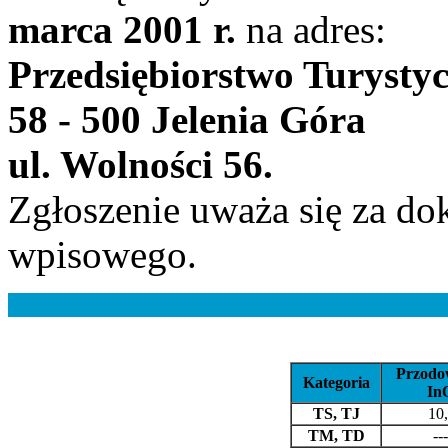
marca 2001 r.
na adres:
Przedsiębiorstwo Turyst
58 - 500 Jelenia Góra
ul. Wolności 56.
Zgłoszenie uważa się za d
wpisowego.
Przodo
Kategoria
In
TS, TJ
10,
TM, TD
---