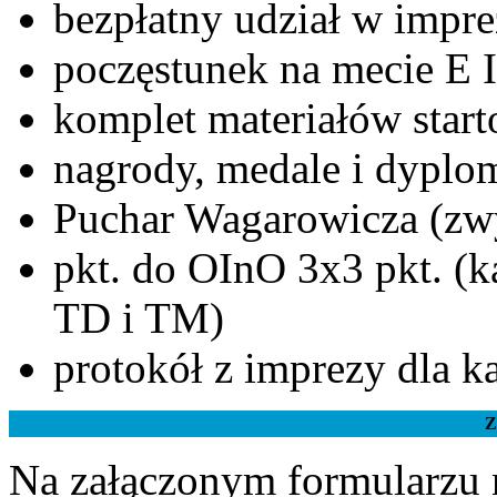
bezpłatny udział w impr
poczęstunek na mecie E I
komplet materiałów star
nagrody, medale i dyplo
Puchar Wagarowicza (zwy
pkt. do OInO 3x3 pkt. (ka
TD i TM)
protokół z imprezy dla k
Z
Na załączonym formularzu 