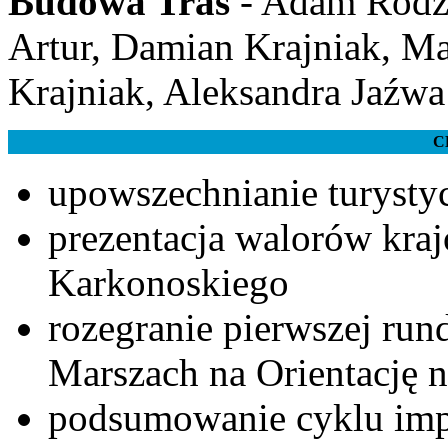
Budowa Tras
- Adam Rodzi
Artur, Damian Krajniak, M
Krajniak, Aleksandra Jaźwa
C
upowszechnianie turysty
prezentacja walorów kra
Karkonoskiego
rozegranie pierwszej ru
Marszach na Orientację n
podsumowanie cyklu imp