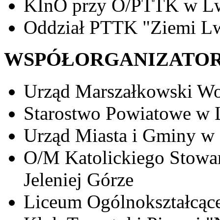
KInO przy O/PTTK w L
Oddział PTTK "Ziemi L
WSPÓŁORGANIZATOR
Urząd Marszałkowski Wo
Starostwo Powiatowe w
Urząd Miasta i Gminy 
O/M Katolickiego Stowar
Jeleniej Górze
Liceum Ogólnokształcą