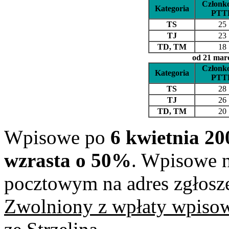
Członk
Kategoria
PTT
TS
25
TJ
23
TD, TM
18
od 21 marc
Członk
Kategoria
PTT
TS
28
TJ
26
TD, TM
20
Wpisowe po
6 kwietnia 200
wzrasta o 50%
. Wpisowe n
pocztowym na adres zgłosze
Zwolniony z wpłaty wpisow