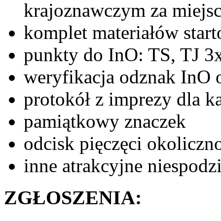
krajoznawczym za miejsca
komplet materiałów star
punkty do InO: TS, TJ 3
weryfikacja odznak InO
protokół z imprezy dla ka
pamiątkowy znaczek
odcisk pięczęci okoliczn
inne atrakcyjne niespodz
ZGŁOSZENIA: