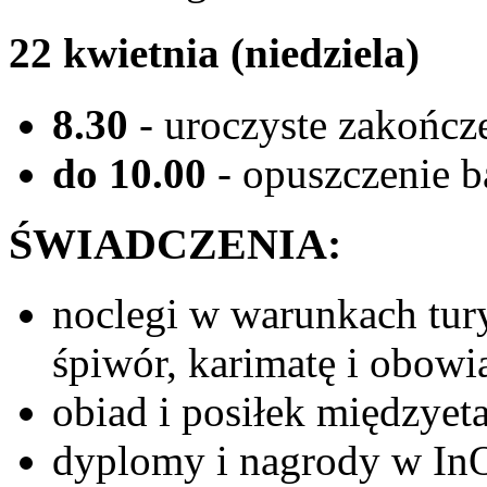
22 kwietnia (niedziela)
8.30
- uroczyste zakończ
do 10.00
- opuszczenie 
ŚWIADCZENIA:
noclegi w warunkach tur
śpiwór, karimatę i obow
obiad i posiłek międzyet
dyplomy i nagrody w InO