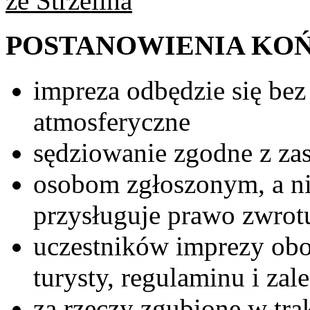
ze Strzelina
POSTANOWIENIA KO
impreza odbędzie się be
atmosferyczne
sędziowanie zgodne z z
osobom zgłoszonym, a ni
przysługuje prawo zwro
uczestników imprezy obo
turysty, regulaminu i zal
za rzeczy zgubione w tra