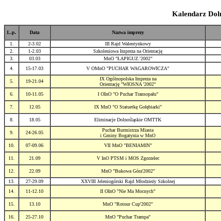
Kalendarz Dol
L.p.
Data
Nazwa imprezy
1.
2-3.02
III Rajd Walentynkowy
2.
1-2.03
Szkoleniowa Impreza na Orientację
3.
03.03
MnO "ŁAPIGUZ.'2002"
4.
15-17.03
V OMnO "PUCHAR WAGAROWICZA"
IX Ogólnopolska Impreza na
5.
19-21.04
Orientację "WIOSNA '2002"
6.
10-11.05
I OInO "O Puchar Transopału"
7.
12.05
IX MnO "O Statuetkę Gołębiarki"
8.
18.05
Eliminacje Dolnośląskie OMTTK
Puchar Burmistrza Miasta
9.
24-26.05
i Gminy Bogatynia w MnO
10.
07-09.06
VII MnO "BENIAMIN"
11.
21.09
V InO PTSM i MOS Zgorzelec
12.
22.09
MnO "Bukowa Góra'2002"
13.
27-29.09
XXVIII Jeleniogórski Rajd Młodzieży Szkolnej
14.
11-12.10
II OInO "Nie Ma Mocnych"
15.
13.10
MnO "Rotour Cup'2002"
16.
25-27.10
MnO "Puchar Trampa"