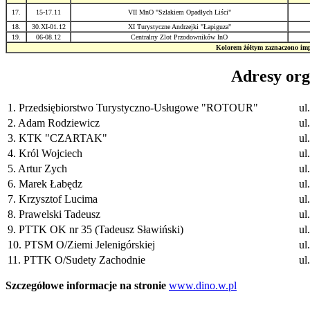
17.
15-17.11
VII MnO "Szlakiem Opadłych Liści"
18.
30.XI-01.12
XI Turystyczne Andrzejki "Łapiguza"
19.
06-08.12
Centralny Zlot Przodowników InO
Kolorem żółtym zaznaczono im
Adresy or
1. Przedsiębiorstwo Turystyczno-Usługowe "ROTOUR"
ul
2. Adam Rodziewicz
ul
3. KTK "CZARTAK"
ul
4. Król Wojciech
ul
5. Artur Zych
ul
6. Marek Łabędz
ul
7. Krzysztof Lucima
ul
8. Prawelski Tadeusz
ul
9. PTTK OK nr 35 (Tadeusz Sławiński)
ul
10. PTSM O/Ziemi Jelenigórskiej
ul
11. PTTK O/Sudety Zachodnie
ul
Szczegółowe informacje na stronie
www.dino.w.pl