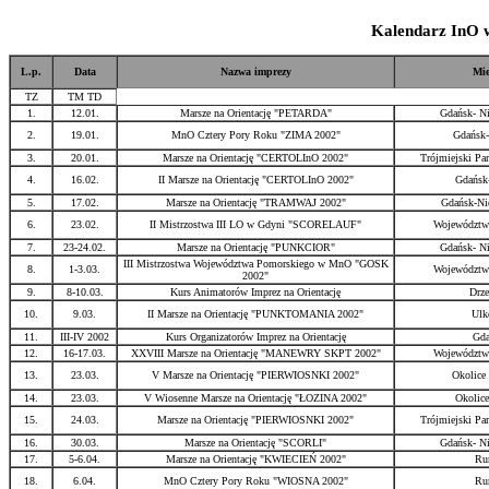
Kalendarz InO 
L.p.
Data
Nazwa imprezy
Mie
TZ
TM TD
1.
12.01.
Marsze na Orientację "PETARDA"
Gdańsk- Ni
2.
19.01.
MnO Cztery Pory Roku "ZIMA 2002"
Gdańsk-
3.
20.01.
Marsze na Orientację "CERTOLInO 2002"
Trójmiejski Pa
4.
16.02.
II Marsze na Orientację "CERTOLInO 2002"
Gdańsk
5.
17.02.
Marsze na Orientację "TRAMWAJ 2002"
Gdańsk-Ni
6.
23.02.
II Mistrzostwa III LO w Gdyni "SCORELAUF"
Województw
7.
23-24.02.
Marsze na Orientację "PUNKCIOR"
Gdańsk- Ni
III Mistrzostwa Województwa Pomorskiego w MnO "GOSK
8.
1-3.03.
Województw
2002"
9.
8-10.03.
Kurs Animatorów Imprez na Orientację
Drze
10.
9.03.
II Marsze na Orientację "PUNKTOMANIA 2002"
Ulk
11.
III-IV 2002
Kurs Organizatorów Imprez na Orientację
Gda
12.
16-17.03.
XXVIII Marsze na Orientację "MANEWRY SKPT 2002"
Województw
13.
23.03.
V Marsze na Orientację "PIERWIOSNKI 2002"
Okolice
14.
23.03.
V Wiosenne Marsze na Orientację "ŁOZINA 2002"
Okolice
15.
24.03.
Marsze na Orientację "PIERWIOSNKI 2002"
Trójmiejski Pa
16.
30.03.
Marsze na Orientację "SCORLI"
Gdańsk- Ni
17.
5-6.04.
Marsze na Orientację "KWIECIEŃ 2002"
Ru
18.
6.04.
MnO Cztery Pory Roku "WIOSNA 2002"
Ru