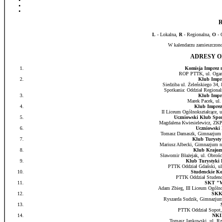
L
- Lokalna,
R
- Regionalna,
O
- 
W kalendarzu zamieszczono
ADRESY 
Komisja Imprez 
ROP PTTK, ul. Ogarna
Klub Impr
Siedziba ul. Żeleńskiego 34,
Spotkania: Oddział Regional
Klub Impr
Marek Pacek, ul.
Klub Impre
II Liceum Ogólnokształcące, u
Uczniowski Klub Sp
Magdalena Kwiesielewicz, ZKPi
Uczniowski
Tomasz Damaszk, Gimnazjum w 
Klub Turyst
Mariusz Albecki, Gimnazjum nr
Klub Krajoz
Sławomir Błażejak, ul. Obrońc
Klub Turystyk
PTTK Oddział Gdański, ul.
Studenckie K
PTTK Oddział Studencki
SKT "W
Adam Zbieg, III Liceum Ogólnok
SKK
Ryszarda Sudzik, Gimnazjum 
PTTK Oddział Sopot, u
NKI
Tomasz Jankowski, ul. Rze