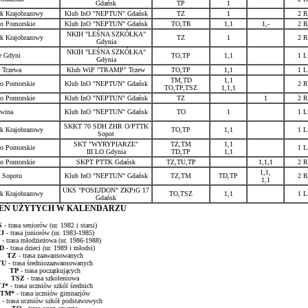
Gdańsk
TP
1
rk Krajobrazowy
Klub InO "NEPTUN" Gdańsk
TZ
1
2 R
o Pomorskie
Klub InO "NEPTUN" Gdańsk
TO,TR
1,1
1,-
2 R
NKIH "LEŚNA SZKÓŁKA"
rk Krajobrazowy
TZ
1
2 R
Gdynia
NKIH "LEŚNA SZKÓŁKA"
e Gdyni
TO,TP
1,1
1 L
Gdynia
 Tczewa
Klub WiP "TRAMP" Tczew
TO,TP
1,1
1 L
TM,TD
1,1
o Pomorskie
Klub InO "NEPTUN" Gdańsk
2 R
TO,TP,TSZ
1,1,1
o Pomorskie
Klub InO "NEPTUN" Gdańsk
TZ
1
2 R
wina
Klub InO "NEPTUN" Gdańsk
TO
1
1 L
SKKT 70 SDH ZHR O/PTTK
rk Krajobrazowy
TO,TP
1,1
1 L
Sopot
SKT "WYRYPIARZE"
TZ,TM
1,1
o Pomorskie
1 L
III LO Gdynia
TD,TP
1,1
o Pomorskie
SKPT PTTK Gdańsk
TZ,TU,TP
1,1,1
2 R
1,1,
 Sopotu
Klub InO "NEPTUN" Gdańsk
TZ,TM
TD,TP
2 R
1,1
UKS "POSEJDON" ZKPiG 17
rk Krajobrazowy
TO,TSZ
1,1
1 L
Gdańsk
ZEŃ UŻYTYCH W KALENDARZU
S
- trasa seniorów (ur. 1982 i starsi)
J
- trasa juniorów (ur. 1983-1985)
- trasa młodzieżowa (ur. 1986-1988)
D
- trasa dzieci (ur. 1989 i młodsi)
TZ
- trasa zaawansowanych
TU
- trasa średniozaawansowanych
TP
- trasa początkujących
TSZ
- trasa szkoleniowa
TJ*
- trasa uczniów szkól średnich
TM*
- trasa uczniów gimnazjów
- trasa uczniów szkół podstawowych