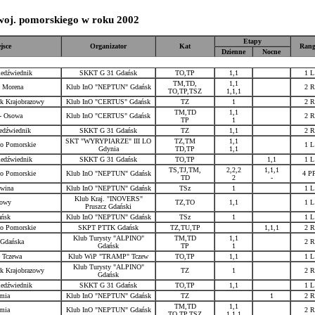
woj. pomorskiego w roku 2002
Etapy
jsce
Organizator
Kat
Ran
Dzienne
Nocne
edźwiednik
SKKT G 31 Gdańsk
TO,TP
1,1
1 L
TM,TD,
1,1
 Morena
Klub InO "NEPTUN" Gdańsk
2 R
TO,TP,TSZ
1,1,1
rk Krajobrazowy
Klub InO "CERTUS" Gdańsk
TZ
1
2 R
TM,TD
1,1
- Osowa
Klub InO "CERTUS" Gdańsk
2 R
TP
1
edźwiednik
SKKT G 31 Gdańsk
TZ
1,1
2 R
SKT "WYRYPIARZE" III LO
TZ,TM
1,1
o Pomorskie
1 L
Gdynia
TD,TP
1,1
edźwiednik
SKKT G 31 Gdańsk
TO,TP
1,1
1 L
TS,TJ,TM,
2,2,2
1,1,1
o Pomorskie
Klub InO "NEPTUN" Gdańsk
4 P
TD
2
-
wina
Klub InO "NEPTUN" Gdańsk
TSz
1
1 L
Klub Kraj. "INOVERS"
owy
TZ,TO
1,1
1 L
Pruszcz Gdański
ńsk
Klub InO "NEPTUN" Gdańsk
TSz
1
1 L
o Pomorskie
SKPT PTTK Gdańsk
TZ,TU,TP
1,1,1
2 R
Klub Turysty "ALPINO"
TM,TD
1,1
 Gdańska
2 R
Gdańsk
TP
1
 Tczewa
Klub WiP "TRAMP" Tczew
TO,TP
1,1
1 L
Klub Turysty "ALPINO"
rk Krajobrazowy
TZ
1
2 R
Gdańsk
edźwiednik
SKKT G 31 Gdańsk
TO,TP
1,1
1 L
mia
Klub InO "NEPTUN" Gdańsk
TZ
1
2 R
TM,TD
1,1
mia
Klub InO "NEPTUN" Gdańsk
2 R
TO,TP,TSZ
1,1,1