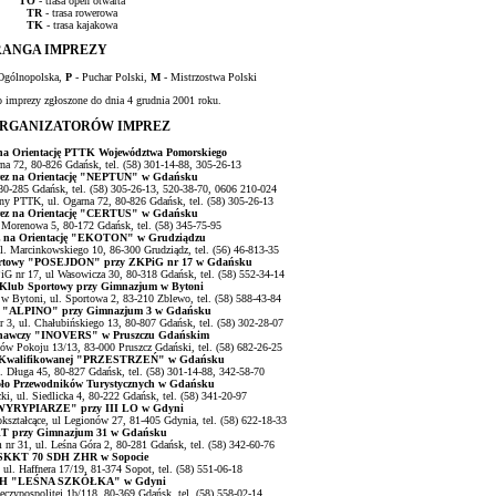
TO
- trasa open otwarta
TR
- trasa rowerowa
TK
- trasa kajakowa
RANGA IMPREZY
Ogólnopolska,
P
- Puchar Polski,
M
- Mistrzostwa Polski
 imprezy zgłoszone do dnia 4 grudnia 2001 roku.
ORGANIZATORÓW IMPREZ
na Orientację PTTK Województwa Pomorskiego
 72, 80-826 Gdańsk, tel. (58) 301-14-88, 305-26-13
ez na Orientację "NEPTUN" w Gdańsku
 80-285 Gdańsk, tel. (58) 305-26-13, 520-38-70, 0606 210-024
ny PTTK, ul. Ogarna 72, 80-826 Gdańsk, tel. (58) 305-26-13
ez na Orientację "CERTUS" w Gdańsku
 Morenowa 5, 80-172 Gdańsk, tel. (58) 345-75-95
z na Orientację "EKOTON" w Grudziądzu
l. Marcinkowskiego 10, 86-300 Grudziądz, tel. (56) 46-813-35
ortowy "POSEJDON" przy ZKPiG nr 17 w Gdańsku
G nr 17, ul Wasowicza 30, 80-318 Gdańsk, tel. (58) 552-34-14
 Klub Sportowy przy Gimnazjum w Bytoni
Bytoni, ul. Sportowa 2, 83-210 Zblewo, tel. (58) 588-43-84
y "ALPINO" przy Gimnazjum 3 w Gdańsku
 3, ul. Chałubińskiego 13, 80-807 Gdańsk, tel. (58) 302-28-07
nawczy "INOVERS" w Pruszczu Gdańskim
ów Pokoju 13/13, 83-000 Pruszcz Gdański, tel. (58) 682-26-25
i Kwalifikowanej "PRZESTRZEŃ" w Gdańsku
 Długa 45, 80-827 Gdańsk, tel. (58) 301-14-88, 342-58-70
oło Przewodników Turystycznych w Gdańsku
, ul. Siedlicka 4, 80-222 Gdańsk, tel. (58) 341-20-97
YRYPIARZE" przy III LO w Gdyni
ształcące, ul Legionów 27, 81-405 Gdynia, tel. (58) 622-18-33
T przy Gimnazjum 31 w Gdańsku
nr 31, ul. Leśna Góra 2, 80-281 Gdańsk, tel. (58) 342-60-76
SKKT 70 SDH ZHR w Sopocie
l. Haffnera 17/19, 81-374 Sopot, tel. (58) 551-06-18
H "LEŚNA SZKÓŁKA" w Gdyni
czypospolitej 1b/118, 80-369 Gdańsk, tel. (58) 558-02-14