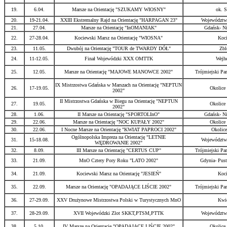
19.
6.04.
Marsze na Orientację "SZUKAMY WIOSNY"
ok. S
20.
19-21.04.
XXIII Ekstremalny Rajd na Orientację "HARPAGAN 23"
Województw
21.
27.04.
Marsze na Orientację "InOMANIAK"
Gdańsk- Ni
22.
27-28.04.
Kociewski Marsz na Orientację "WIOSNA"
Koci
23.
11.05.
Dwubój na Orientację "TOUR de TWARDY DÓŁ"
Zbl
24.
11-12.05.
Finał Wojewódzki XXX OMTTK
Wejh
25.
12.05.
Marsze na Orientację "MAJOWE MANOWCE 2002"
Trójmiejski Pa
IX Mistrzostwa Gdańska w Marszach na Orientację "NEPTUN
26.
17-19.05.
Okolice
2002"
II Mistrzostwa Gdańska w Biegu na Orientację "NEPTUN
27.
19.05.
Okolice
2002"
28.
1.06.
II Marsze na Orientację "SPORTOLInO"
Gdańsk- Ni
29.
22.06.
Marsze na Orientację "NOC KUPAŁY 2002"
Okolice
30.
22.06.
I Nocne Marsze na Orientację "KWIAT PAPROCI 2002"
Okolice
Ogólnopolska Impreza na Orientację "LETNIE
31.
15-18.08.
Województw
WĘDROWANIE 2002"
32.
8.09.
III Marsze na Orientację "CERTUS CUP"
Trójmiejski Pa
33.
21.09.
MnO Cztery Pory Roku "LATO 2002"
Gdynia- Pust
34.
21.09.
Kociewski Marsz na Orientację "JESIEŃ"
Koci
35.
22.09.
Marsze na Orientację "OPADAJĄCE LIŚCIE 2002"
Trójmiejski Pa
36.
27-29.09.
XXV Drużynowe Mistrzostwa Polski w Turystycznych MnO
Kwi
37.
28-29.09.
XVII Wojewódzki Zlot SKKT,PTSM,PTTK
Województw
38.
5.10.
IV Marsze na Orientację "OPADAJĄCE LIŚCIE 2002"
Okolice