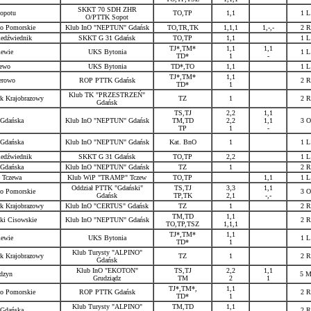
SKKT 70 SDH ZHR
opotu
TO,TP
1,1
1 L
O/PTTK Sopot
o Pomorskie
Klub InO "NEPTUN" Gdańsk
TO,TR,TK
1,1,1
1,-,-
2 R
edźwiednik
SKKT G 31 Gdańsk
TO,TP
1,1
1 L
TJ*,TM*
1,1
1,1
ewie
UKS Bytonia
1 L
TD*
1
-
ewo
UKS Bytonia
TD*,TO
1,1
1 L
TJ*,TM*
1,1
erowo
ROP PTTK Gdańsk
2 R
TD*
1
Klub TK "PRZESTRZEŃ"
rk Krajobrazowy
TZ
1
2 R
Gdańsk
TS,TJ
2,2
1,1
 Gdańska
Klub InO "NEPTUN" Gdańsk
TM,TD
2,2
1,1
3 O
TP
1
-
 Gdańska
Klub InO "NEPTUN" Gdańsk
Kat. BnO
1
1 L
edźwiednik
SKKT G 31 Gdańsk
TO,TP
2,2
1 L
 Gdańska
Klub InO "NEPTUN" Gdańsk
TZ
1
2 R
 Tczewa
Klub WiP "TRAMP" Tczew
TO,TP
1,1
1 L
Oddział PTTK "Gdański"
TS,TJ
3,3
1,1
o Pomorskie
3 O
Gdańsk
TP,TK
2,1
-,-
rk Krajobrazowy
Klub InO "CERTUS" Gdańsk
TZ
1
2 R
TM,TD
1,1
ki Cisowskie
Klub InO "NEPTUN" Gdańsk
2 R
TO,TP,TSZ
1,1,1
TJ*,TM*
1,1
ewie
UKS Bytonia
1 L
TD*
1
Klub Turysty "ALPINO"
rk Krajobrazowy
TZ
1
2 R
Gdańsk
Klub InO "EKOTON"
TS,TJ
2,2
1,1
dzyn
5 
Grudziądz
TM
2
1
TJ*,TM*,
1,1
o Pomorskie
ROP PTTK Gdańsk
2 R
TD*
1
Klub Turysty "ALPINO"
TM,TD
1,1
 Gdańska
2 R