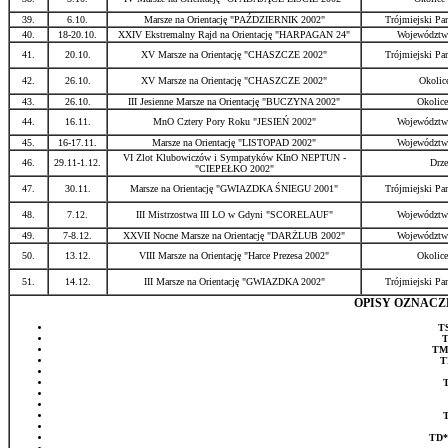
39.
6.10.
Marsze na Orientację "PAŹDZIERNIK 2002"
Trójmiejski Pa
40.
18-20.10.
XXIV Ekstremalny Rajd na Orientację "HARPAGAN 24"
Województw
41.
20.10.
XV Marsze na Orientację "CHASZCZE 2002"
Trójmiejski Pa
42.
26.10.
XV Marsze na Orientację "CHASZCZE 2002"
Okolic
43.
26.10.
III Jesienne Marsze na Orientację "BUCZYNA 2002"
Okolice
44.
16.11.
MnO Cztery Pory Roku "JESIEŃ 2002"
Województw
45.
16-17.11.
Marsze na Orientację "LISTOPAD 2002"
Województw
VI Zlot Klubowiczów i Sympatyków KInO NEPTUN -
46.
29.11-1.12.
Drze
"CIEPEŁKO 2002"
47.
30.11.
Marsze na Orientację "GWIAZDKA ŚNIEGU 2001"
Trójmiejski Pa
48.
7.12.
III Mistrzostwa III LO w Gdyni "SCORELAUF"
Województw
49.
7-8.12.
XXVII Nocne Marsze na Orientację "DARŻLUB 2002"
Województw
50.
13.12.
VIII Marsze na Orientację "Harce Prezesa 2002"
Okolice
51.
14.12.
III Marsze na Orientację "GWIAZDKA 2002"
Trójmiejski Pa
OPISY OZNAC
T
T
TM
T
TD*