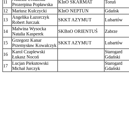
11
KInO SKARMAT
Toruń
Prozerpina Popławska
12
Mariusz Kulczycki
KInO NEPTUN
Gdańsk
Angelika Łazorczyk
13
SKKT AZYMUT
Lubartów
Robert Jurczak
Malwina Wysocka
14
SKBnO ORIENTUŚ
Zabrze
Natalia Kasperek
Grzegorz Kanar
15
SKKT AZYMUT
Lubartów
Przemysław Kowalczyk
Karol Czaplewski
Starogard
16
Łukasz Nocoń
Gdański
Lucjan Piekutowski
Starogard
17
Michał Jurczyk
Gdański