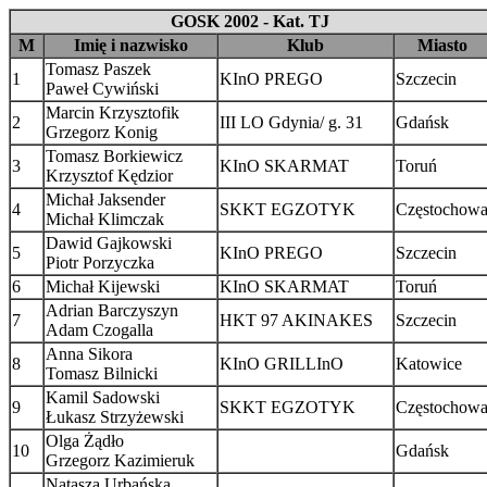
GOSK 2002 - Kat. TJ
M
Imię i nazwisko
Klub
Miasto
Tomasz Paszek
1
KInO PREGO
Szczecin
Paweł Cywiński
Marcin Krzysztofik
2
III LO Gdynia/ g. 31
Gdańsk
Grzegorz Konig
Tomasz Borkiewicz
3
KInO SKARMAT
Toruń
Krzysztof Kędzior
Michał Jaksender
4
SKKT EGZOTYK
Częstochow
Michał Klimczak
Dawid Gajkowski
5
KInO PREGO
Szczecin
Piotr Porzyczka
6
Michał Kijewski
KInO SKARMAT
Toruń
Adrian Barczyszyn
7
HKT 97 AKINAKES
Szczecin
Adam Czogalla
Anna Sikora
8
KInO GRILLInO
Katowice
Tomasz Bilnicki
Kamil Sadowski
9
SKKT EGZOTYK
Częstochow
Łukasz Strzyżewski
Olga Żądło
10
Gdańsk
Grzegorz Kazimieruk
Natasza Urbańska