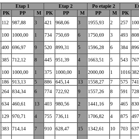
Etap 1
Etap 2
Po etapie 2
E
PK
PP
M
PK
PP
M
PP
M
PK
112
987,88
3
421
968,06
3
1955,93
2
257
100
100
1000,00
1
734
750,69
6
1750,69
3
493
808
400
696,97
9
520
899,31
5
1596,28
6
384
896
a
385
712,12
8
445
951,39
4
1663,51
5
543
767
100
1000,00
1
375
1000,00
1
2000,00
1
1016
382
186
913,13
5
886
645,14
13
1558,27
7
575
741
264
834,34
6
774
722,92
9
1557,26
8
591
728
634
460,61
13
403
980,56
2
1441,16
9
465
830
a
129
970,71
4
755
736,11
7
1706,82
4
875
497
383
714,14
7
910
628,47
15
1342,61
10
703
637