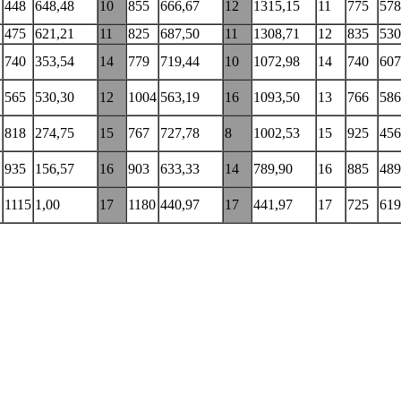
448
648,48
10
855
666,67
12
1315,15
11
775
578
475
621,21
11
825
687,50
11
1308,71
12
835
530
740
353,54
14
779
719,44
10
1072,98
14
740
607
565
530,30
12
1004
563,19
16
1093,50
13
766
586
818
274,75
15
767
727,78
8
1002,53
15
925
456
935
156,57
16
903
633,33
14
789,90
16
885
489
1115
1,00
17
1180
440,97
17
441,97
17
725
619