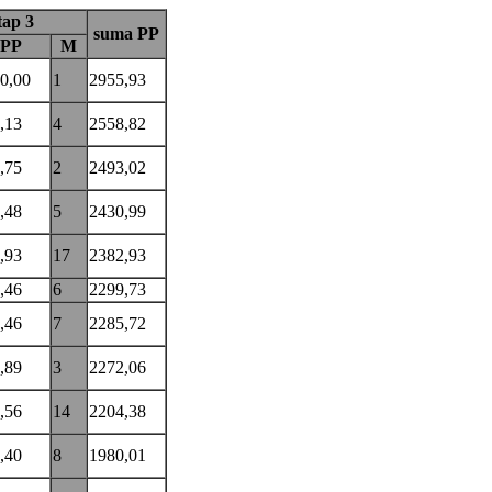
tap 3
suma PP
PP
M
0,00
1
2955,93
,13
4
2558,82
,75
2
2493,02
,48
5
2430,99
,93
17
2382,93
,46
6
2299,73
,46
7
2285,72
,89
3
2272,06
,56
14
2204,38
,40
8
1980,01