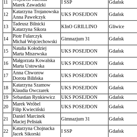
11
I SSP
Gdańsk
Marek Zawadzki
Katarzyna Trojanowska
12
UKS POSEJDON
Gdańsk
Anna Pawełczyk
Tadeusz Bilnicki
13
KInO GRILLINO
Gliwice
Katarzyna Sikora
Piotr Fularczyk
14
Gimnazjum 31
Gdańsk
Michał Wojciechowski
Natalia Kołodziej
15
UKS POSEJDON
Gdańsk
Marta Miszewska
Małgorzata Kowalska
16
UKS POSEJDON
Gdańsk
Marta Ustowska
Anna Chworow
17
UKS POSEJDON
Gdańsk
Dorota Bilińska
Katarzyna Szamow
18
UKS POSEJDON
Gdańsk
Klaudia Owczarek
19
Sebastian Rynkiewicz
UKS POSEJDON
Gdańsk
Marek Wróbel
20
UKS POSEJDON
Gdańsk
Filip Kwieciński
Daniel Marcinek
21
Gimnazjum 31
Gdańsk
Maciej Pelisiak
Katarzyna Chojnacka
22
I SSP
Gdańsk
Jacek Sikorski