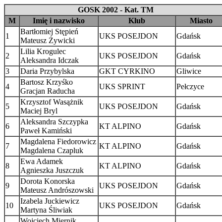
GOSK 2002 - Kat. TM
M
Imię i nazwisko
Klub
Miasto
Bartłomiej Stępień
1
UKS POSEJDON
Gdańsk
Mateusz Żywicki
Lilia Krogulec
2
UKS POSEJDON
Gdańsk
Aleksandra Idczak
3
Daria Przybylska
GKT CYRKINO
Gliwice
Bartosz Krzyśko
4
UKS SPRINT
Pełczyce
Gracjan Raducha
Krzysztof Wasążnik
5
UKS POSEJDON
Gdańsk
Maciej Bryl
Aleksandra Szczypka
6
KT ALPINO
Gdańsk
Paweł Kamiński
Magdalena Fiedorowicz
7
KT ALPINO
Gdańsk
Magdalena Czapluk
Ewa Adamek
8
KT ALPINO
Gdańsk
Agnieszka Juszczuk
Dorota Konorska
9
UKS POSEJDON
Gdańsk
Mateusz Andrószowski
Izabela Juckiewicz
10
UKS POSEJDON
Gdańsk
Martyna Śliwiak
Wojciech Miernik