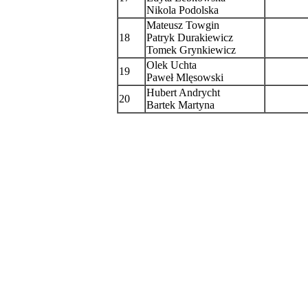
Nikola Podolska
Mateusz Towgin
18
Patryk Durakiewicz
Tomek Grynkiewicz
Olek Uchta
19
Paweł Mlęsowski
Hubert Andrycht
20
Bartek Martyna