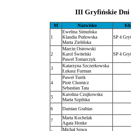
III Gryfińskie Dni
M
Nazwisko
Kl
Ewelina Simuńska
1
Klaudia Putlowska
SP 4 Gry
Marta Zielińska
Marcin Ostrowski
2
Karol Świtelski
SP 4 Gry
Paweł Tomarczyk
Katarzyna Szczerkowska
3
Łukasz Furman
Paweł Turek
4
Piotr Chomicz
Sebastian Tata
Karolina Czujkowska
5
Marta Szpilska
6
Damian Grabias
Marta Kochelak
7
Agata Henke
Michał Sowa