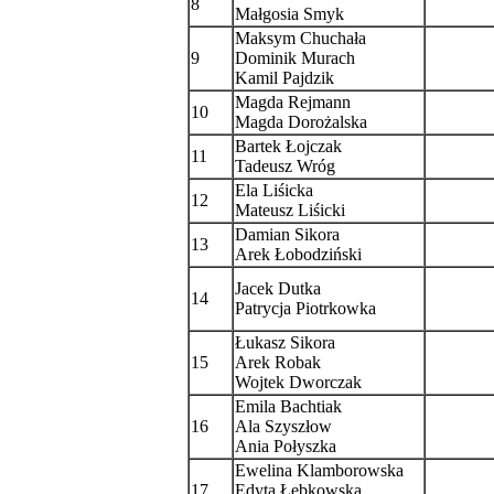
8
Małgosia Smyk
Maksym Chuchała
9
Dominik Murach
Kamil Pajdzik
Magda Rejmann
10
Magda Dorożalska
Bartek Łojczak
11
Tadeusz Wróg
Ela Liśicka
12
Mateusz Liśicki
Damian Sikora
13
Arek Łobodziński
Jacek Dutka
14
Patrycja Piotrkowka
Łukasz Sikora
15
Arek Robak
Wojtek Dworczak
Emila Bachtiak
16
Ala Szyszłow
Ania Połyszka
Ewelina Klamborowska
17
Edyta Łebkowska