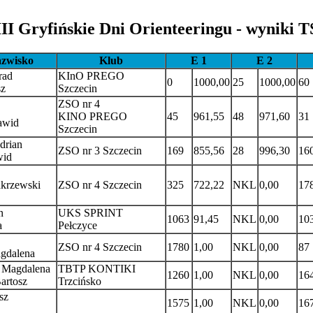
III Gryfińskie Dni Orienteeringu - wyniki T
azwisko
Klub
E 1
E 2
rad
KInO PREGO
0
1000,00
25
1000,00
60
sz
Szczecin
ZSO nr 4
KINO PREGO
45
961,55
48
971,60
31
awid
Szczecin
drian
ZSO nr 3 Szczecin
169
855,56
28
996,30
16
wid
akrzewski
ZSO nr 4 Szczecin
325
722,22
NKL
0,00
17
n
UKS SPRINT
1063
91,45
NKL
0,00
10
a
Pełczyce
ZSO nr 4 Szczecin
1780
1,00
NKL
0,00
87
gdalena
 Magdalena
TBTP KONTIKI
1260
1,00
NKL
0,00
16
artosz
Trzcińsko
sz
1575
1,00
NKL
0,00
16