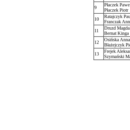
Płaczek Pawe
9
Płaczek Piotr
Ratajczyk Pau
10
Franczak Ann
Druzd Magda
11
Bernat Kinga
Osińska Anna
12
Błażejczyk Pi
Frejek Aleksa
13
Szymański Ma