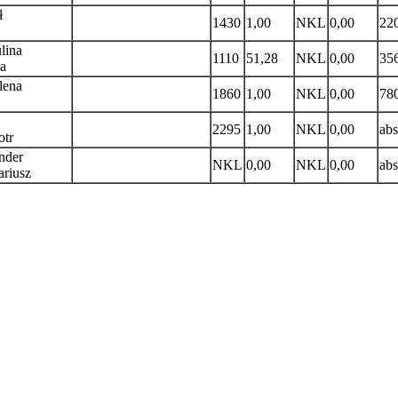
ł
1430
1,00
NKL
0,00
22
lina
1110
51,28
NKL
0,00
35
a
lena
1860
1,00
NKL
0,00
78
2295
1,00
NKL
0,00
abs
otr
nder
NKL
0,00
NKL
0,00
abs
riusz