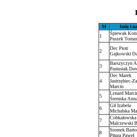
M
Imię i n
Śpiewak Kon
1
Paszek Toma
Dec Piotr
2
Gajkowski D
Barszyczyn A
3
Pastusiak Da
Dec Marek
4
Jastrzębiec-Z
Marcin
Lenard Marci
5
Śremska Ann
Gil Izabela
6
Michalska Ma
Cobkałowska
7
Malczewski B
Sromek Barto
8
Pitura Paweł