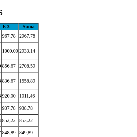
S
E 3
Suma
967,78
2967,78
1000,00
2933,14
0
856,67
2708,59
8
836,67
1558,89
3
920,00
1011,46
937,78
938,78
4
852,22
853,22
7
848,89
849,89