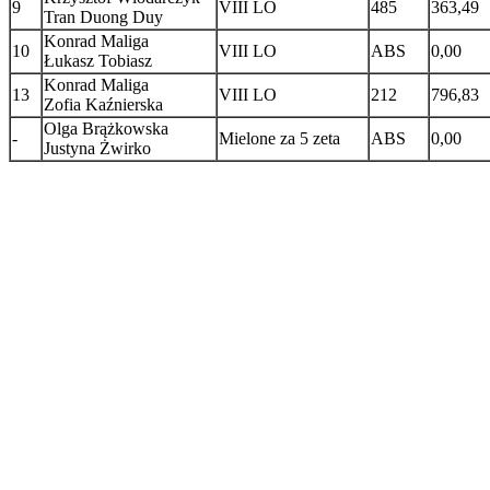
9
VIII LO
485
363,49
Tran Duong Duy
Konrad Maliga
10
VIII LO
ABS
0,00
Łukasz Tobiasz
Konrad Maliga
13
VIII LO
212
796,83
Zofia Kaźnierska
Olga Brążkowska
-
Mielone za 5 zeta
ABS
0,00
Justyna Żwirko