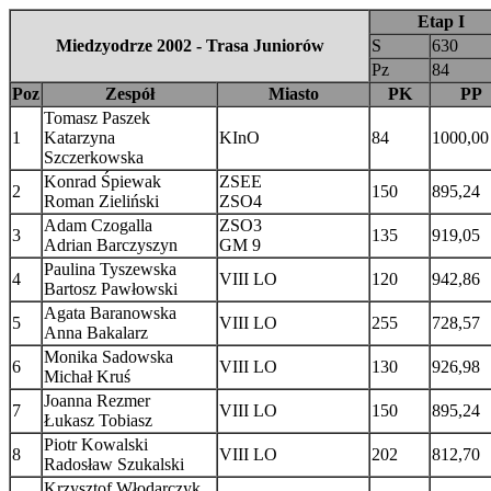
Etap I
Miedzyodrze 2002 - Trasa Juniorów
S
630
Pz
84
Poz
Zespół
Miasto
PK
PP
Tomasz Paszek
1
Katarzyna
KInO
84
1000,00
Szczerkowska
Konrad Śpiewak
ZSEE
2
150
895,24
Roman Zieliński
ZSO4
Adam Czogalla
ZSO3
3
135
919,05
Adrian Barczyszyn
GM 9
Paulina Tyszewska
4
VIII LO
120
942,86
Bartosz Pawłowski
Agata Baranowska
5
VIII LO
255
728,57
Anna Bakalarz
Monika Sadowska
6
VIII LO
130
926,98
Michał Kruś
Joanna Rezmer
7
VIII LO
150
895,24
Łukasz Tobiasz
Piotr Kowalski
8
VIII LO
202
812,70
Radosław Szukalski
Krzysztof Włodarczyk