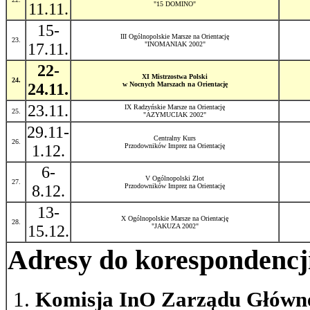
11.11.
"15 DOMINO"
15-
III Ogólnopolskie Marsze na Orientację
23.
17.11.
"INOMANIAK 2002"
22-
XI Mistrzostwa Polski
24.
24.11.
w Nocnych Marszach na Orientację
23.11.
IX Radzyńskie Marsze na Orientację
25.
"AZYMUCIAK 2002"
29.11-
Centralny Kurs
26.
1.12.
Przodowników Imprez na Orientację
6-
V Ogólnopolski Zlot
27.
8.12.
Przodowników Imprez na Orientację
13-
X Ogólnopolskie Marsze na Orientację
28.
15.12.
"JAKUZA 2002"
Adresy do korespondencj
Komisja InO Zarządu Głów