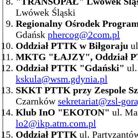
"TRANSOPAŁ" Lwówek Śląs
Lwówek Śląski
Regionalny Ośrodek Progr
Gdańsk
phercog@2com.pl
Oddział PTTK w Biłgoraju
ul
MKTG "ŁAJZY", Oddział 
Oddział PTTK "Gdański"
ul.
kskula@wsm.gdynia.pl
SKKT PTTK przy Zespole Sz
Czarnków
sekretariat@zsl-goraj
Klub InO "EKOTON"
ul. Ma
lo2@ikp.atm.com.pl
Oddział PTTK
ul. Partyzantó