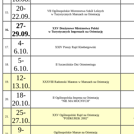
20-
VII Ogólnopolskie Mistrzostwa Szkół Leśnych
15.
22.09.
w Turystycznych Marszach na Orientację
27-
XXV Drużynowe Mistrzostwa Polski
16.
29.09.
w Turystycznych Imprezach na Orientację
4-
17.
XXIV Pieszy Rajd Kleebergowski
6.10.
5-
18.
II Szczecińskie Dni Orienteeringu
6.10.
12-
19.
XXXVIII Radomski Maraton w Marszach na Orientację
13.10.
18-
II Ogólnopolska Impreza na Orientację
20.
20.10.
"NIE MA MOCNYCH"
25-
XXV Ogólnopolski Rajd na Orientację
21.
27.10.
"PODKUREK 2002"
9-
Ogólnopolskie Marsze na Orientację
22.