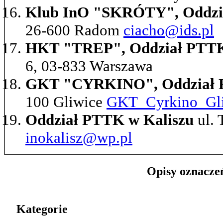
Klub InO "SKRÓTY", Oddzi
26-600 Radom
ciacho@ids.pl
HKT "TREP", Oddział PTTK
6, 03-833 Warszawa
GKT "CYRKINO", Oddział P
100 Gliwice
GKT_Cyrkino_Gli
Oddział PTTK w Kaliszu
ul. 
inokalisz@wp.pl
Opisy oznacze
Kategorie