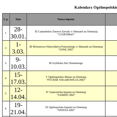
Kalendarz Ogólnopolski
L.p.
Data
Nazwa imprezy
28-
XI Czarnieńskie Zimowe Zawody w Marszach na Orientację
1.
30.01.
"CZARZIMnO"
1-
III Mistrzostwa Województwa Pomorskiego w Marszach na Orientację
2.
3.03.
"GOSK 2002"
9-
3.
III Gryfińskie Dni Orienteeringu
10.03.
15-
V Ogólnopolskie Marsze na Orientację
4.
17.03.
"PUCHAR WAGAROWICZA 2002"
12-
IV Szamotulska Impreza na Orientację
5.
14.04.
"SAMINO 2002"
19-
IX Ogólnopolska Impreza na Orientację
6.
21.04.
"WIOSNA 2002"