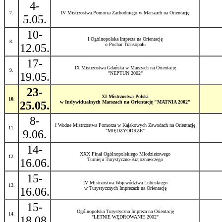
4-
7.
IV Mistrzostwa Pomorza Zachodniego w Marszach na Orientację
5.05.
10-
I Ogólnopolska Impreza na Orientację
8.
12.05.
o Puchar Transopału
17-
IX Mistrzostwa Gdańska w Marszach na Orientację
9.
19.05.
"NEPTUN 2002"
23-
XI Mistrzostwa Polski
10.
25.05.
w Indywidualnych Marszach na Orientację "MATNIA 2002"
8-
I Wodne Mistrzostwa Pomorza w Kajakowych Zawodach na Orientację
11.
9.06.
"MIĘDZYODRZE"
14-
XXX Finał Ogólnopolskiego Młodzieżowego
12.
16.06.
Turnieju Turystyczno-Krajoznawczego
15-
IV Mistrzostwa Województwa Lubuskiego
13.
16.06.
w Turystycznych Imprezach na Orientację
15-
Ogólnopolska Turystyczna Impreza na Orientację
14.
18.08.
"LETNIE WĘDROWANIE 2002"