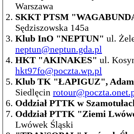
Warszawa
SKKT PTSM "WAGABUND
Sędziszowska 145a
Klub InO "NEPTUN"
ul. Żel
neptun@neptun.gda.pl
HKT "AKINAKES"
ul. Kosy
hkt97fo@poczta.wp.pl
Klub TK "ŁAPIGUZ", Adam 
Siedlęcin
rotour@poczta.onet.
Oddział PTTK w Szamotułac
Oddział PTTK "Ziemi Lwówe
Lwówek Śląski