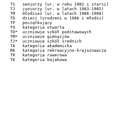
TS   seniorzy (ur. w roku 1982 i starsi)

TJ   juniorzy (ur. w latach 1983-1985)

TM   młodzież (ur. w latach 1986-1988)

TD   dzieci (urodzeni w 1986 i młodsi)

TP   początkujący

TO   kategoria otwarta

TD*  uczniowie szkół podstawowych

TM*  uczniowie gimnazjów

TJ*  uczniowie szkół średnich

TA   kategoria akademicka

RK   kategoria rekreacyjno-krajoznawcza

TR   kategoria rowerowa
