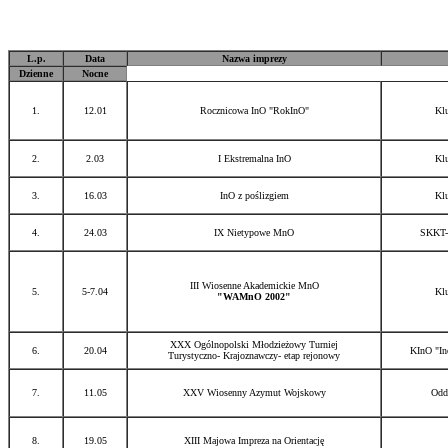
L.p.
Data
Nazwa imprezy
Dzienne
Nocne
1.
12.01
Rocznicowa InO "RokInO"
Kl
2.
2.03
I Ekstremalna InO
Kl
3.
16.03
InO z poślizgiem
Kl
4.
24.03
IX Nietypowe MnO
SKKT-
III Wiosenne Akademickie MnO
5.
5-7.04
Kl
"WAMnO 2002"
XXX Ogólnopolski Młodzieżowy Turniej
6.
20.04
KInO "In
Turystyczno- Krajoznawczy- etap rejonowy
7.
11.05
XXV Wiosenny Azymut Wojskowy
Odd
8.
19.05
XIII Majowa Impreza na Orientację