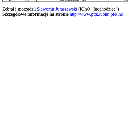
Zebrał i sporządził
Sławomir Juraszewski
(KInO "Inochodziec")
Szczegółowe informacje na stronie
http://www.pttk.lublin.pl/kino