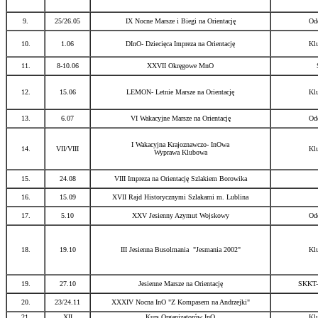
9.
25/26.05
IX Nocne Marsze i Biegi na Orientację
Od
10.
1.06
DInO- Dziecięca Impreza na Orientację
Kl
11.
8-10.06
XXVII Okręgowe MnO
12.
15.06
LEMON- Letnie Marsze na Orientację
Kl
13.
6.07
VI Wakacyjne Marsze na Orientację
Od
I Wakacyjna Krajoznawczo- InOwa
14.
VII/VIII
Kl
Wyprawa Klubowa
15.
24.08
VIII Impreza na Orientację Szlakiem Borowika
16.
15.09
XVII Rajd Historycznymi Szlakami m. Lublina
17.
5.10
XXV Jesienny Azymut Wojskowy
Od
18.
19.10
III Jesienna Busolmania "Jesmania 2002"
Kl
19.
27.10
Jesienne Marsze na Orientację
SKKT-
20.
23/24.11
XXXIV Nocna InO "Z Kompasem na Andrzejki"
21.
XII
Kurs Organizatorów InO
Kl