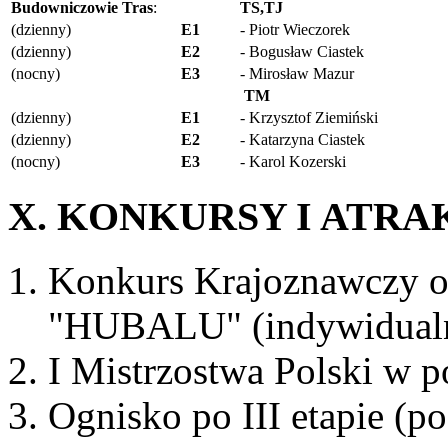
Budowniczowie Tras
:
TS,TJ
(dzienny)
E1
- Piotr Wieczorek
(dzienny)
E2
- Bogusław Ciastek
(nocny)
E3
- Mirosław Mazur
TM
(dzienny)
E1
- Krzysztof Ziemiński
(dzienny)
E2
- Katarzyna Ciastek
(nocny)
E3
- Karol Kozerski
X. KONKURSY I ATRA
Konkurs Krajoznawczy o
"HUBALU" (indywidual
I Mistrzostwa Polski w 
Ognisko po III etapie (po