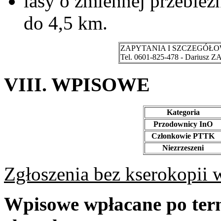
lasy o zmiennej przebieżn
do 4,5 km.
ZAPYTANIA I SZCZEGÓŁO
Tel. 0601-825-478 - Dariusz 
VIII. WPISOWE
Kategoria
Przodownicy InO
Członkowie PTTK
Niezrzeszeni
Zgłoszenia bez kserokopii
Wpisowe wpłacane po term