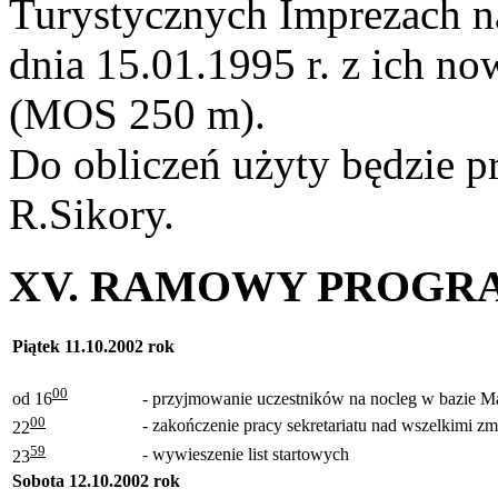
Turystycznych Imprezach 
dnia 15.01.1995 r. z ich no
(MOS 250 m).
Do obliczeń użyty będzie 
R.Sikory.
XV. RAMOWY PROGR
Piątek 11.10.2002 rok
00
od 16
- przyjmowanie uczestników na nocleg w bazie M
00
- zakończenie pracy sekretariatu nad wszelkimi 
22
59
- wywieszenie list startowych
23
Sobota 12.10.2002 rok