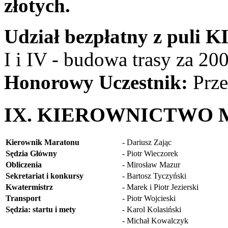
złotych.
Udział bezpłatny z puli 
I i IV - budowa trasy za 20
Honorowy Uczestnik:
Prze
IX. KIEROWNICTWO
Kierownik Maratonu
- Dariusz Zając
Sędzia Główny
- Piotr Wieczorek
Obliczenia
- Mirosław Mazur
Sekretariat i konkursy
- Bartosz Tyczyński
Kwatermistrz
- Marek i Piotr Jezierski
Transport
- Piotr Wojcieski
Sędzia: startu i mety
- Karol Kolasiński
- Michał Kowalczyk