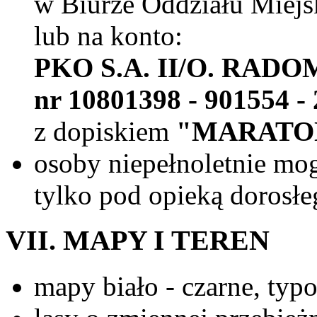
w Biurze Oddziału Mie
lub na konto:
PKO S.A. II/O. RADO
nr 10801398 - 901554 -
z dopiskiem
"MARATO
osoby niepełnoletnie mo
tylko pod opieką dorosłe
VII. MAPY I TEREN
mapy biało - czarne, typ