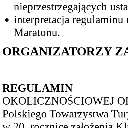
nieprzestrzegających ust
interpretacja regulaminu
Maratonu.
ORGANIZATORZY Z
REGULAMIN
OKOLICZNOŚCIOWEJ O
Polskiego Towarzystwa Tu
w 20. rocznicę założenia K