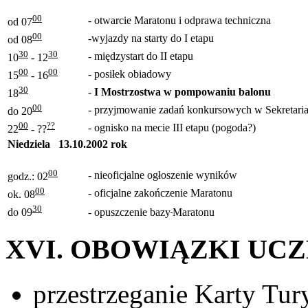
00
- otwarcie Maratonu i odprawa techniczna
od 07
00
-wyjazdy na starty do I etapu
od 08
30
30
- międzystart do II etapu
10
- 12
00
00
- posiłek obiadowy
15
- 16
30
-
I Mostrzostwa w pompowaniu balonu
18
00
- przyjmowanie zadań konkursowych w Sekretariac
do 20
00
??
- ognisko na mecie III etapu (pogoda?)
22
- ??
Niedziela 13.10.2002 rok
00
- nieoficjalne ogłoszenie wyników
godz.: 02
00
- oficjalne zakończenie Maratonu
ok. 08
30
do 09
- opuszczenie bazy
Maratonu
XVI. OBOWIĄZKI UC
przestrzeganie Karty Tur