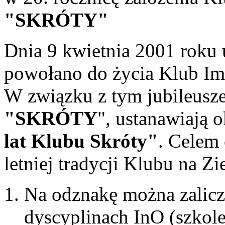
"SKRÓTY"
Dnia 9 kwietnia 2001 roku u
powołano do życia Klub Imp
W związku z tym jubileusz
"SKRÓTY
", ustanawiają 
lat Klubu Skróty"
. Celem
letniej tradycji Klubu na Z
Na odznakę można zalicz
dyscyplinach InO (szkole