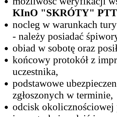
możliwość weryfikacji w
KInO "SKRÓTY" PT
nocleg w warunkach tury
- należy posiadać śpiwor
obiad w sobotę oraz posi
końcowy protokół z impr
uczestnika,
podstawowe ubezpiecze
zgłoszonych w terminie,
odcisk okolicznościowej 