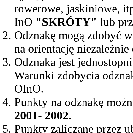
rowerowe, jaskiniowe, it
InO
"SKRÓTY"
lub prz
Odznakę mogą zdobyć ws
na orientację niezależnie 
Odznaka jest jednostopn
Warunki zdobycia odznak
OInO.
Punkty na odznakę można 
2001- 2002
.
Punkty zaliczane przez u