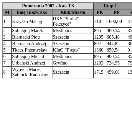
Pomerania 2002 - Kat. TS
Etap 1
M
Imię i nazwisko
Klub/Miasto
PK
PP
UKS "Sprint"
1
Krzyśko Maciej
710
1000,00
4
Pełczyce"
2
Sobiegraj Marek
Myślibórz
895
900,54
3
3
Biernacki Piotr
Szczecin
1295
685,48
4
4
Biernacki Andrzej
Szczecin
807
947,85
3
5
Tkacz Przemysław
KInO "Prego"
1360
650,54
0
6
Sobiegraj Michał
Myślibórz
895
900,54
3
7
Urbański Andrzej
Gryfino
1203
734,95
7
Wypych Maciej
8
Szczecin
1715
459,68
1
Zabłocki Radosław