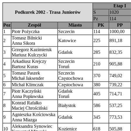
Etap I
Podkurek 2002 - Trasa Juniorów
S
1020
Pz
114
Poz
Zespół
Miasto
PK
PP
1
Piotr Pożyczka
Szczecin
114
1000,00
Tomasz Bilnicki
2
Katowice
225
891,18
Anna Sikora
Grzegorz Kazimieruk
3
Gdańsk
285
832,35
Mariusz Kulczycki
Arkadiusz Krejczy
Szczecin
4
210
905,88
Bartosz Kuras
Toruń
Tomasz Paszek
Szczecin
5
370
749,02
Michał Jaksender
Częstochowa
6
Michał Klimczak
Częstochowa
380
739,22
Piotr Kaczyński
Gdańsk
7
405
714,71
Anna Popławska
Toruń
Konrad Rafałko
8
Białystok
586
537,25
Maciej Chrościński
Agnieszka Kościowska
9
Gdańsk
345
773,53
Anna Miazga
Aleksandra Synowiec
10
Kozienice
618
505,88