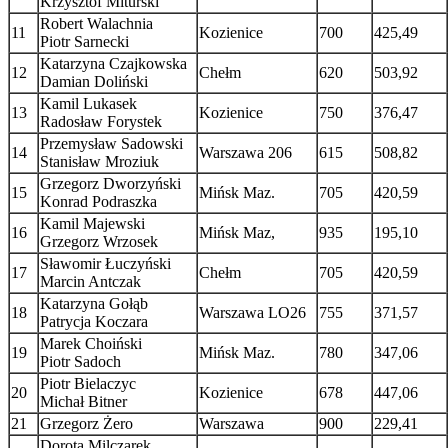
Krzysztof Miturski
Robert Walachnia
11
Kozienice
700
425,49
Piotr Sarnecki
Katarzyna Czajkowska
12
Chełm
620
503,92
Damian Doliński
Kamil Lukasek
13
Kozienice
750
376,47
Radosław Forystek
Przemysław Sadowski
14
Warszawa 206
615
508,82
Stanisław Mroziuk
Grzegorz Dworzyński
15
Mińsk Maz.
705
420,59
Konrad Podraszka
Kamil Majewski
16
Mińsk Maz,
935
195,10
Grzegorz Wrzosek
Sławomir Łuczyński
17
Chełm
705
420,59
Marcin Antczak
Katarzyna Gołąb
18
Warszawa LO26
755
371,57
Patrycja Koczara
Marek Choiński
19
Mińsk Maz.
780
347,06
Piotr Sadoch
Piotr Bielaczyc
20
Kozienice
678
447,06
Michał Bitner
21
Grzegorz Żero
Warszawa
900
229,41
Dorota Milczarek