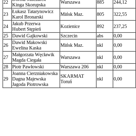
22
Warszawa
885
244,12
Kinga Skorupska
Łukasz Tatarynowicz
23
Mińsk Maz.
805
322,55
Karol Bronarski
Jakub Przerwa
24
Kozienice
892
237,25
Hubert Stępień
25
Dawid Gajkowski
Szczecin
abs
0,00
Dawid Makowski
26
Mińsk Maz.
nkl
0,00
Ewelina Kaska
Małgorzata Węcławik
27
Warszawa
nkl
0,00
Magda Ciegała
28
Piotr Pawłowski
Warszawa 206
nkl
0,00
Joanna Cierzniakowska
SKARMAT
29
Dagna Majewska
nkl
0,00
Toruń
Jagoda Piotrowska