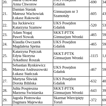
20.
-690
34
Anna Chworow
Gdańsk
Damian Stasiak
Gimnazjum nr 3
21.
Mateusz Wachowiak
-605
43
Szamotuły
Łukasz Rakowski
Iza Juckiewicz
UKS Posejdon
22.
-520
53
Katarzyna Szamow
Gdańsk
Adam Nogaj
SKKT-PTTK
23.
-465
59
Paweł Nowak
Gimnazjum Wronki
Klaudia Owczarek
UKS Posejdon
24.
-465
59
Magdalena Speina
Gdańsk
Katarzyna Prętczak
SKKT-PTTK
25.
Edyta Skoryna
-1115
1,
Gimnazjum Wronki
Arkadiusz Roszak
Sebastian Rynkiewicz
UKS Posejdon
26.
Mateusz Andruszowski
-467
59
Gdańsk
Łukasz Stańczak
Martyna Śliwiak
UKS Posejdon
27.
-632
40
Dorota Bilińska
Gdańsk
Julita Pospieszna
SKKT-PTTK
28.
-643
39
Marzena Świniarska
Gimnazjum Wronki
Jagoda Piotrowska
Skarmat Wiercipięty
29.
-372
69
Dagmara Majewska
Toruń