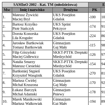
SAMInO 2002 - Kat. TM (młodzieżowa)
E
Msc
Imię i nazwisko
Drużyna
PK
Mateusz Żywicki
UKS Posejdon
1.
-100
10
Maciej Bryl
Gdańsk
Bartosz Krzyśko
UKS Sprint
2.
-174
91
Piotr Stańczyk
Pełczyce
Dorota Konorska
UKS Posejdon
3.
-224
86
Lila Krogulec
Gdańsk
Jarosław Bartkowiak
Gimnazjum
4.
-115
98
Tomasz Bartkowiak
Gaj Mały
Filip Górzyński
SKKT-PTTK Dreptaki
5.
-126
97
Maciej Gidlewicz
Miedzychód
Natalia Smarzy
SKKT-PTTK Dreptaki
6.
-154
94
Mateusz Ciesielski
Miedzychód
Bartłomiej Stępień
UKS Posejdon
7.
-270
81
Krzysztof Wasążnik
Gdańsk
Mariusz Ćwirlej
Gimnazjum
8.
-170
92
Michał Kruszona
Gaj Mały
Łukasz Barczyk
Gimnazjum
9.
-178
91
Michał Adamski
Pniewy
Marek Manikowski
Gimnazjum
10.
-194
89
Mariusz Walkowiak
Gaj Mały