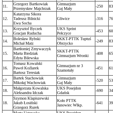
Grzegorz Bartkowiak
Gimnazjum
11.
-250
83
Przemysław Majchrzak
Gaj Mały
Katarzyna Sikora
12.
Tadeusz Bilnicki
Gliwice
-316
76
Ewa Socha
Krzysztof Byczek
UKS Sprint
13.
-453
60
Gracjan Ruducha
Pełczyce
Bolesław Rybski
SKKT-PTTK Tuptuś
14.
-249
83
Michał Matz
Obrzycko
Bartłomiej Zmywaczyk
SKKT-PTTK
15.
Marta Biedziak
-408
65
Gimnazjum Wronki
Edyta Bilewska
Tomasz Kowalski
Gimnazjum nr 3
16.
Paweł Koźlarek
-451
61
Szamotuły
Bartosz Teresiak
Bartek Stachowiak
Gimnazjum
17.
-520
53
Mikołaj Wachowiak
Gaj Mały
Małgorzata Kowalska
UKS Posejdon
18.
-690
34
Aleksandra Idczak
Gdańsk
Szymon Klapiszewski
Koło PTTK
18.
Jakub Łosiński
-641
39
Janowiec Wlkp.
Grzegorz Rurek
Marta Ustowska
UKS Posejdon