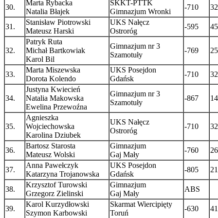
Marta Rybacka
SKKT-PTTK
30.
-710
32
Natalia Błajek
Gimnazjum Wronki
Stanisław Piotrowski
UKS Nałęcz
31.
-595
45
Mateusz Harski
Ostroróg
Patryk Ruta
Gimnazjum nr 3
32.
Michał Bartkowiak
-769
25
Szamotuły
Karol Bil
Marta Miszewska
UKS Posejdon
33.
-710
32
Dorota Kolendo
Gdańsk
Justyna Kwiecień
Gimnazjum nr 3
34.
Natalia Makowska
-867
14
Szamotuły
Ewelina Przewoźna
Agnieszka
UKS Nałęcz
35.
Wojciechowska
-710
32
Ostroróg
Karolina Dziubek
Bartosz Starosta
Gimnazjum
36.
-760
26
Mateusz Wolski
Gaj Mały
Anna Pawełczyk
UKS Posejdon
37.
-805
21
Katarzyna Trojanowska
Gdańsk
Krzysztof Turowski
Gimnazjum
38.
ABS
Grzegorz Zielinski
Gaj Mały
Karol Kurzydłowski
Skarmat Wiercipięty
39.
-630
41
Szymon Karbowski
Toruń