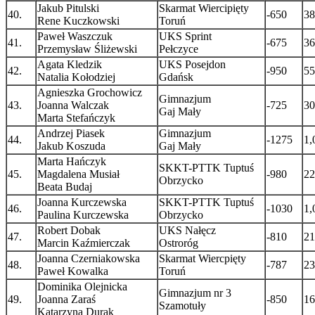
Jakub Pitulski
Skarmat Wiercipięty
40.
-650
38
Rene Kuczkowski
Toruń
Paweł Waszczuk
UKS Sprint
41.
-675
36
Przemysław Śliżewski
Pełczyce
Agata Kledzik
UKS Posejdon
42.
-950
55
Natalia Kołodziej
Gdańsk
Agnieszka Grochowicz
Gimnazjum
43.
Joanna Walczak
-725
30
Gaj Mały
Marta Stefańczyk
Andrzej Piasek
Gimnazjum
44.
-1275
1,
Jakub Koszuda
Gaj Mały
Marta Hańczyk
SKKT-PTTK Tuptuś
45.
Magdalena Musiał
-980
22
Obrzycko
Beata Budaj
Joanna Kurczewska
SKKT-PTTK Tuptuś
46.
-1030
1,
Paulina Kurczewska
Obrzycko
Robert Dobak
UKS Nałęcz
47.
-810
21
Marcin Kaźmierczak
Ostroróg
Joanna Czerniakowska
Skarmat Wiercpięty
48.
-787
23
Paweł Kowalka
Toruń
Dominika Olejnicka
Gimnazjum nr 3
49.
Joanna Zaraś
-850
16
Szamotuły
Katarzyna Durak