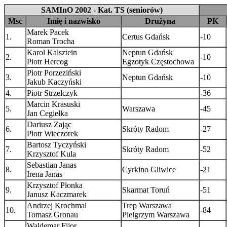
SAMInO 2002 - Kat. TS (seniorów)
Msc
Imię i nazwisko
Drużyna
PK
Marek Pacek
1.
Certus Gdańsk
-10
Roman Trocha
Karol Kalsztein
Neptun Gdańsk
2.
-10
Piotr Hercog
Egzotyk Częstochowa
Piotr Porzeziński
3.
Neptun Gdańsk
-10
Jakub Kaczyński
4.
Piotr Strzelczyk
-36
Marcin Krasuski
5.
Warszawa
-45
Jan Cegiełka
Dariusz Zając
6.
Skróty Radom
-27
Piotr Wieczorek
Bartosz Tyczyński
7.
Skróty Radom
-52
Krzysztof Kula
Sebastian Janas
8.
Cyrkino Gliwice
-21
Irena Janas
Krzysztof Płonka
9.
Skarmat Toruń
-51
Janusz Kaczmarek
Andrzej Krochmal
Trep Warszawa
10.
-84
Tomasz Gronau
Pielgrzym Warszawa
Waldemar Fijor