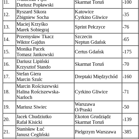
11.
Skarmat Toruń
-100
Dariusz Popławski
Ryszard Sikora
Katowice
12.
-35
Zbigniew Socha
Cyrkino Gliwice
Maciej Krzyśko
13.
Sprint Pełczyce
-76
Marek Sobiegraj
Przemysław Tkacz
Szczecin
14.
-65
Wiktor Gajdus
Neptun Gdańsk
Monika Pacek
15.
Certus Gdańsk
-175
Tomasz Jankowski
Dariusz Lipiński
16.
Skarmat Toruń
-70
Krzysztof Stando
Stefan Giera
17.
Dreptaki Międzychód
-160
Marcin Szulc
Marcin Rościszewski
18.
Halina Rościszewska-
Cyrkino Gliwice
-71
Narloch
Warszawa
19.
Mariusz Siwiec
-50
O/Praski
Jacek Chudziutko
Ekoton Grudziądz
20.
-139
Rafał Kisicki
Skarmat Toruń
Stanisław Łuć
21.
Pielgrzym Warszawa
-385
Janusz Cegliński