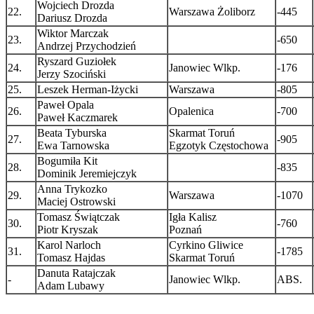
Wojciech Drozda
22.
Warszawa Żoliborz
-445
Dariusz Drozda
Wiktor Marczak
23.
-650
Andrzej Przychodzień
Ryszard Guziołek
24.
Janowiec Wlkp.
-176
Jerzy Szociński
25.
Leszek Herman-Iżycki
Warszawa
-805
Paweł Opala
26.
Opalenica
-700
Paweł Kaczmarek
Beata Tyburska
Skarmat Toruń
27.
-905
Ewa Tarnowska
Egzotyk Częstochowa
Bogumiła Kit
28.
-835
Dominik Jeremiejczyk
Anna Trykozko
29.
Warszawa
-1070
Maciej Ostrowski
Tomasz Świątczak
Igła Kalisz
30.
-760
Piotr Kryszak
Poznań
Karol Narloch
Cyrkino Gliwice
31.
-1785
Tomasz Hajdas
Skarmat Toruń
Danuta Ratajczak
-
Janowiec Wlkp.
ABS.
Adam Lubawy