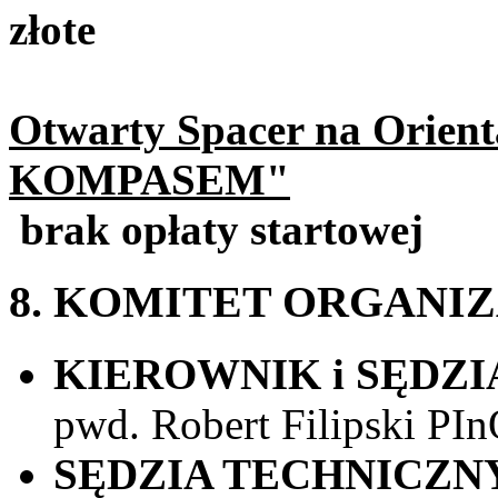
złote
Otwarty Spacer na Orie
KOMPASEM"
brak opłaty startowej
8. KOMITET ORGANI
KIEROWNIK i SĘDZ
pwd. Robert Filipski P
SĘDZIA TECHNICZ