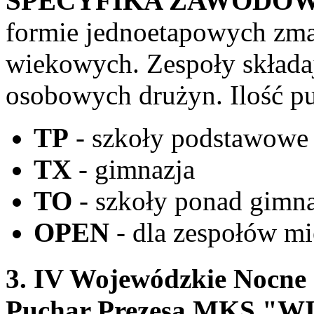
SPECYFIKA ZAWODÓW
formie jednoetapowych zma
wiekowych. Zespoły składają
osobowych drużyn. Ilość 
TP
- szkoły podstawowe
TX
- gimnazja
TO
- szkoły ponad gimna
OPEN
- dla zespołów mi
3. IV Wojewódzkie Nocne
Puchar Prezesa MKS "