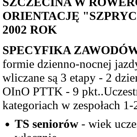
SZCZECINA W ROWER
ORIENTACJĘ "SZPRYC
2002 ROK
SPECYFIKA ZAWODÓW
formie dzienno-nocnej jazdy
wliczane są 3 etapy - 2 dzi
OInO PTTK - 9 pkt..Uczest
kategoriach w zespołach 1
TS seniorów
- wiek ucze