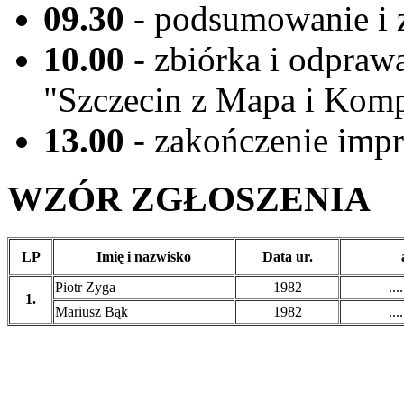
09.30
- podsumowanie i 
10.00
- zbiórka i odpraw
"Szczecin z Mapa i Kom
13.00
- zakończenie imp
WZÓR ZGŁOSZENIA
LP
Imię i nazwisko
Data ur.
Piotr Zyga
1982
....
1.
Mariusz Bąk
1982
....