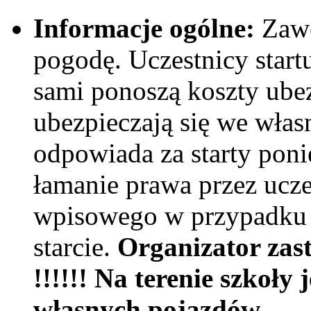
Informacje ogólne:
Zawo
pogodę. Uczestnicy start
sami ponoszą koszty ube
ubezpieczają się we włas
odpowiada za starty pon
łamanie prawa przez ucze
wpisowego w przypadku n
starcie.
Organizator zas
!!!!!! Na terenie szkoł
własnych pojazdów.