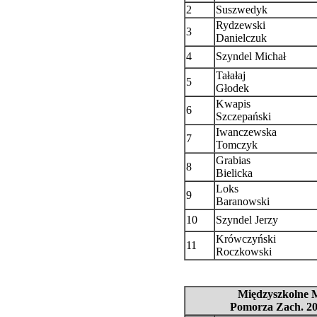
2
Suszwedyk
Rydzewski
3
Danielczuk
4
Szyndel Michał
Tałałaj
5
Głodek
Kwapis
6
Szczepański
Iwanczewska
7
Tomczyk
Grabias
8
Bielicka
Loks
9
Baranowski
10
Szyndel Jerzy
Krówczyński
11
Roczkowski
Międzyszkolne M
Pomorza Zach. 20