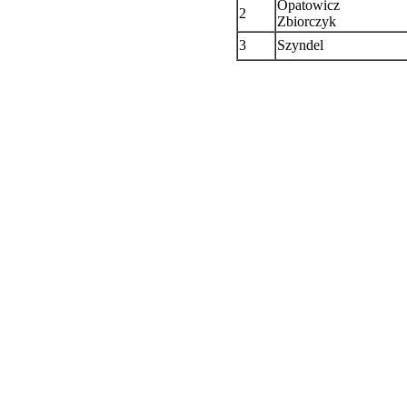
Opatowicz
2
Zbiorczyk
3
Szyndel