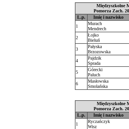
Międzyszkolne M
Pomorza Zach. 20
L.p.
Imię i nazwisko
Murach
1
Mendrech
Łojko
2
Bieluń
Pałyska
3
Brzozowska
Pajdzik
4
Sprada
Górecki
5
Paluch
Masłowska
6
Smolańska
Międzyszkolne M
Pomorza Zach. 20
L.p.
Imię i nazwisko
Ryczańczyk
1
Wisz