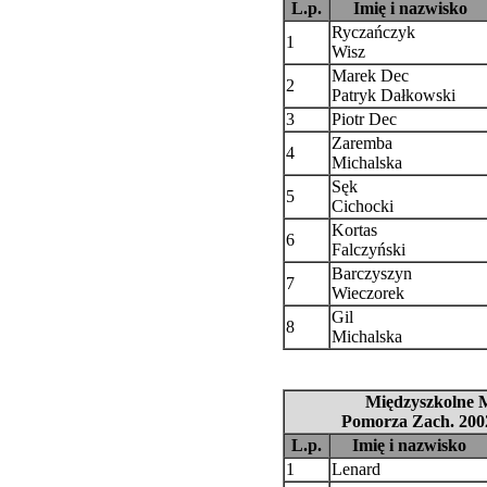
L.p.
Imię i nazwisko
Ryczańczyk
1
Wisz
Marek Dec
2
Patryk Dałkowski
3
Piotr Dec
Zaremba
4
Michalska
Sęk
5
Cichocki
Kortas
6
Falczyński
Barczyszyn
7
Wieczorek
Gil
8
Michalska
Międzyszkolne M
Pomorza Zach. 200
L.p.
Imię i nazwisko
1
Lenard