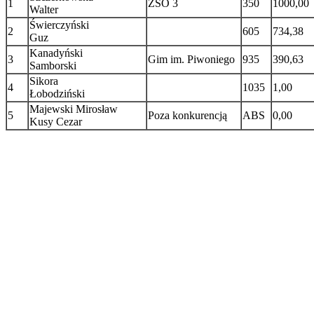
1
ZSO 3
350
1000,00
Walter
Świerczyński
2
605
734,38
Guz
Kanadyński
3
Gim im. Piwoniego
935
390,63
Samborski
Sikora
4
1035
1,00
Łobodziński
Majewski Mirosław
5
Poza konkurencją
ABS
0,00
Kusy Cezar