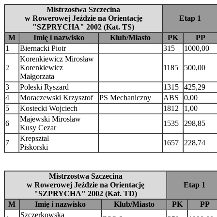
Mistrzostwa Szczecina
w Rowerowej Jeździe na Orientację
Etap 1
"SZPRYCHA" 2002 (Kat. TS)
M
Imię i nazwisko
Klub/Miasto
PK
PP
1
Biernacki Piotr
315
1000,00
Korenkiewicz Mirosław
2
Korenkiewicz
1185
500,00
Małgorzata
3
Poleski Ryszard
1315
425,29
4
Moraczewski Krzysztof
PS Mechaniczny
ABS
0,00
5
Kostecki Wojciech
1812
1,00
Majewski Mirosław
6
1535
298,85
Kusy Cezar
Krepsztal
7
1657
228,74
Piskorski
Mistrzostwa Szczecina
w Rowerowej Jeździe na Orientację
Etap 1
"SZPRYCHA" 2002 (Kat. TD)
M
Imię i nazwisko
Klub/Miasto
PK
PP
Szczerkowska