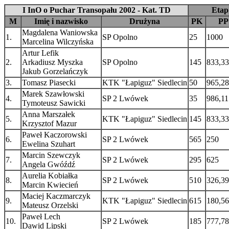
I InO o Puchar Transopału 2002 - Kat. TD
Etap
M
Imię i nazwisko
Drużyna
PK
PP
Magdalena Waniowska
1.
SP Opolno
25
1000
Marcelina Wilczyńska
Artur Lefik
2.
Arkadiusz Myszka
SP Opolno
145
833,33
Jakub Gorzelańczyk
3.
Tomasz Piasecki
KTK "Łapiguz" Siedlecin
50
965,28
Marek Szawłowski
4.
SP 2 Lwówek
35
986,11
Tymoteusz Sawicki
Anna Marszałek
5.
KTK "Łapiguz" Siedlecin
145
833,33
Krzysztof Mazur
Paweł Kaczorowski
6.
SP 2 Lwówek
565
250
Ewelina Szuhart
Marcin Szewczyk
7.
SP 2 Lwówek
295
625
Angela Gwóźdź
Aurelia Kobiałka
8.
SP 2 Lwówek
510
326,39
Marcin Kwiecień
Maciej Kaczmarczyk
9.
KTK "Łapiguz" Siedlecin
615
180,56
Mateusz Orzelski
Paweł Lech
10.
SP 2 Lwówek
185
777,78
Dawid Lipski