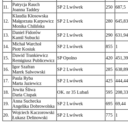
Patrycja Rauch
11.
SP 2 Lwówek
250
687,5
Joanna Taddey
Klaudia Kłosowska
12.
Małgorzata Karpowicz
SP 2 Lwówek
280
645,83
Monika Chilińska
Daniel Fidorów
13.
SP 2 Lwówek
290
631,94
Kamil Subucki
Michał Warchoł
14.
SP 2 Lwówek
855
1
Piotr Kosiuk
Dawid Trankiewicz
15.
SP Opolno
420
451,39
Remigiusz Publicewicz
Igor Szafran
16.
SP 2 Lwówek
285
638,89
Marek Salwowski
Paula Ryba
17.
SP 2 Lwówek
425
444,44
Marta Jaziewicz
Jowita Śliwa
18.
OK. nr 35 Lubań
595
208,33
Daria Ciupak
Anna Suchecka
19.
SP 2 Lwówek
695
69,44
Angelika Dobrowolska
Wojciech Kaczorowski
20.
SP 2 Lwówek
775
1
Łukasz Delinowski