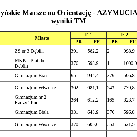
yńskie Marsze na Orientację - AZYMUCI
wyniki TM
E 1
E 2
Miasto
PK
PP
PK
PP
ZS nr 3 Dęblin
391
582,2
2
998,9
MKKT Pratulin
376
598,9
1
1000,0
Dęblin
Gimnazjum Biała
65
944,4
376
596,8
Gimnazjum Wisznice
302
681,1
243
739,8
Gimnazjum nr 2
364
612,2
165
823,7
Radzyń Podl.
Gimnazjum Biała
331
648,9
376
596,8
Gimnazjum Wisznice
370
605,6
353
621,5