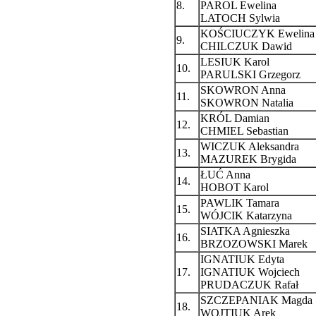
8.
PAROL Ewelina
LATOCH Sylwia
KOŚCIUCZYK Ewelina
9.
CHILCZUK Dawid
LESIUK Karol
10.
PARULSKI Grzegorz
SKOWRON Anna
11.
SKOWRON Natalia
KRÓL Damian
12.
CHMIEL Sebastian
WICZUK Aleksandra
13.
MAZUREK Brygida
ŁUĆ Anna
14.
HOBOT Karol
PAWLIK Tamara
15.
WÓJCIK Katarzyna
SIATKA Agnieszka
16.
BRZOZOWSKI Marek
IGNATIUK Edyta
17.
IGNATIUK Wojciech
PRUDACZUK Rafał
SZCZEPANIAK Magda
18.
WOJTIUK Arek