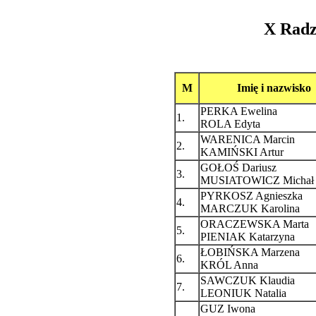
X Radz
M
Imię i nazwisko
PERKA Ewelina
1.
ROLA Edyta
WARENICA Marcin
2.
KAMIŃSKI Artur
GOŁOŚ Dariusz
3.
MUSIATOWICZ Michał
PYRKOSZ Agnieszka
4.
MARCZUK Karolina
ORACZEWSKA Marta
5.
PIENIAK Katarzyna
ŁOBIŃSKA Marzena
6.
KRÓL Anna
SAWCZUK Klaudia
7.
LEONIUK Natalia
GUZ Iwona