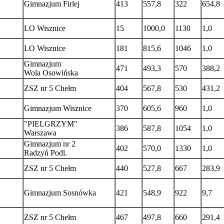
Gimnazjum Firlej
413
557,8
322
654,8
LO Wisznice
15
1000,0
1130
1,0
LO Wisznice
181
815,6
1046
1,0
Gimnazjum
471
493,3
570
388,2
Wola Osowińska
ZSZ nr 5 Chełm
404
567,8
530
431,2
Gimnazjum Wisznice
370
605,6
960
1,0
"PIELGRZYM"
386
587,8
1054
1,0
Warszawa
Gimnazjum nr 2
402
570,0
1330
1,0
Radzyń Podl.
ZSZ nr 5 Chełm
440
527,8
667
283,9
Gimnazjum Sosnówka
421
548,9
922
9,7
ZSZ nr 5 Chełm
467
497,8
660
291,4