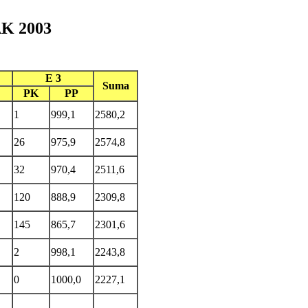
AK 2003
E 3
Suma
PK
PP
1
999,1
2580,2
26
975,9
2574,8
32
970,4
2511,6
120
888,9
2309,8
145
865,7
2301,6
2
998,1
2243,8
0
1000,0
2227,1