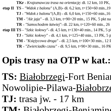
TKr
-
Krajoznawcza trasa na orientację
: dł. 12 km, 10 PK
etap II
TS
-
"Widok z balonu"
(A,B)- dł. 6,2 km, t=150+60 min.,19
TJ
-
"Widok z balonu"
(A,B) - dł. 6,0 km, t=150+60 min.,1
TM
-
"Ale jaja"
- dł. 3,3 km, t=90+20 min., 15 PK, 5 pkt n
TR
-
"Samochodem łatwiej"
- dł. 22 km, t=120+60 min., 26
etap III
TS
-
"Szkic kołowy"
- dł. 4,5 km, t=130+40 min., 14 PK, 5 
TJ
-
"Szkic kołowy"
- dł. 4,1 km, t=125+40 min., 13 PK, 5 
TM
-
"Księżycowa droga"
- dł. 2,5 km, t=100+30 min., 12
TR
-
"Zwierciadło czasu"
- dł. 9,5 km, t=90+30 min., 16 P
Opis trasy na OTP w kat.:
TS:
Białobrzegi
-Fort Beni
Nowolipie-Pilawa-
Białobrz
TJ:
trasa jw. - 17 km
TM:
Białobrzegi
-Beniamin