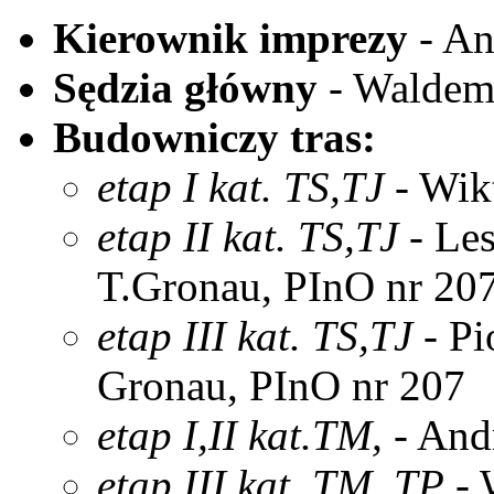
Kierownik imprezy
- An
Sędzia główny
- Waldema
Budowniczy tras:
etap I kat. TS,TJ
- Wik
etap II kat. TS,TJ
- Les
T.Gronau, PInO nr 20
etap III kat. TS,TJ
- Pi
Gronau, PInO nr 207
etap I,II kat.TM,
- And
etap III kat. TM, TP
- 