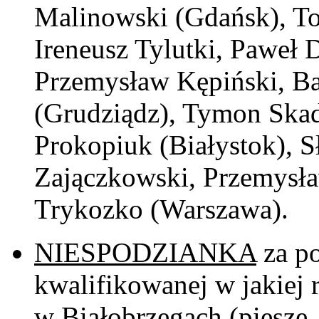
Malinowski (Gdańsk), To
Ireneusz Tylutki, Paweł
Przemysław Kępiński, Bar
(Grudziądz), Tymon Skad
Prokopiuk (Białystok), S
Zajączkowski, Przemysła
Trykozko (Warszawa).
NIESPODZIANKA
za po
kwalifikowanej w jakiej
w Białobrzegach (piesze