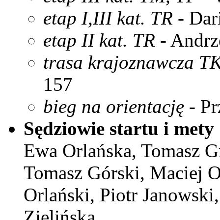
etap I,III kat. TR
- Dar
etap II kat. TR
- Andrz
trasa krajoznawcza T
157
bieg na orientację
- Pr
Sędziowie startu i mety
Ewa Orlańska, Tomasz Gr
Tomasz Górski, Maciej Os
Orlański, Piotr Janowski
Zielińska