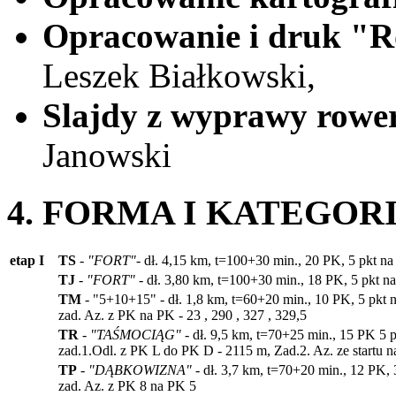
Opracowanie i druk "R
Leszek Białkowski,
Slajdy z wyprawy rowe
Janowski
4. FORMA I KATEGOR
etap I
TS
-
"FORT"
- dł. 4,15 km, t=100+30 min., 20 PK, 5 pkt n
TJ
-
"FORT"
- dł. 3,80 km, t=100+30 min., 18 PK, 5 pkt 
TM
- "5+10+15" - dł. 1,8 km, t=60+20 min., 10 PK, 5 pkt 
zad. Az. z PK na PK - 23 , 290 , 327 , 329,5
TR
-
"TAŚMOCIĄG"
- dł. 9,5 km, t=70+25 min., 15 PK 5 
zad.1.Odl. z PK L do PK D - 2115 m, Zad.2. Az. ze startu n
TP
-
"DĄBKOWIZNA"
- dł. 3,7 km, t=70+20 min., 12 PK,
zad. Az. z PK 8 na PK 5