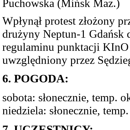
Puchowska (Mińsk Maz.)
Wpłynął protest złożony pr
drużyny Neptun-1 Gdańsk do
regulaminu punktacji KInO
uwzględniony przez Sędzi
6. POGODA:
sobota: słonecznie, temp. o
niedziela: słonecznie, temp.
7. UCZESTNICY: