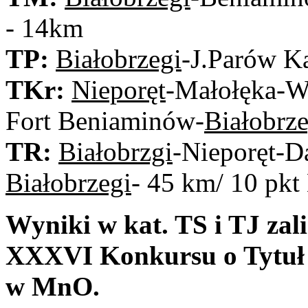
- 14km
TP:
Białobrzegi
-J.Parów Ka
TKr:
Nieporęt
-Małołęka-W
Fort Beniaminów-
Białobrze
TR:
Białobrzgi
-Nieporęt-
Białobrzegi
- 45 km/ 10 pk
Wyniki w kat. TS i TJ zal
XXXVI Konkursu o Tytuł
w MnO.