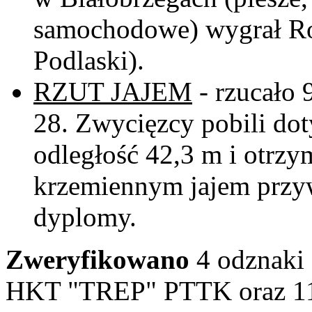
samochodowe) wygrał R
Podlaski).
RZUT JAJEM
- rzucało 
28. Zwycięzcy pobili do
odległość 42,3 m i otrzy
krzemiennym jajem przy
dyplomy.
Zweryfikowano
4 odznaki 
HKT "TREP" PTTK oraz 11 