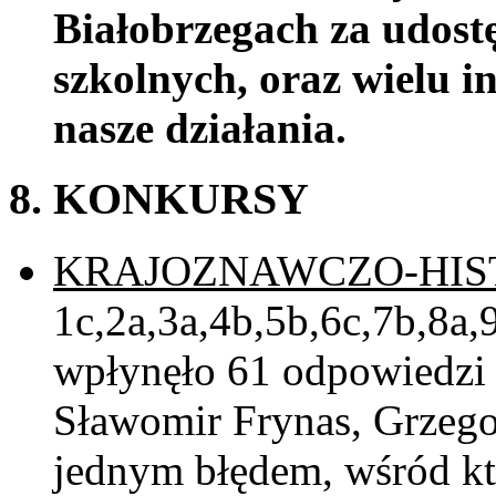
Białobrzegach za udost
szkolnych, oraz wielu 
nasze działania.
8. KONKURSY
KRAJOZNAWCZO-HI
1c,2a,3a,4b,5b,6c,7b,8a,
wpłynęło 61 odpowiedzi 
Sławomir Frynas, Grzegor
jednym błędem, wśród k