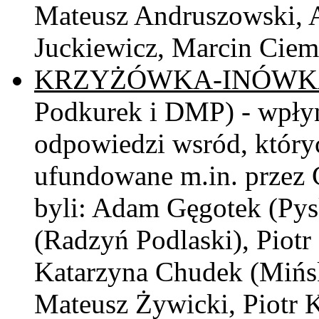
Mateusz Andruszowski, 
Juckiewicz, Marcin Ciem
KRZYŻÓWKA-INÓWK
Podkurek i DMP) - wpły
odpowiedzi wsród, któr
ufundowane m.in. przez 
byli: Adam Gęgotek (Py
(Radzyń Podlaski), Piot
Katarzyna Chudek (Mińsk
Mateusz Żywicki, Piotr K