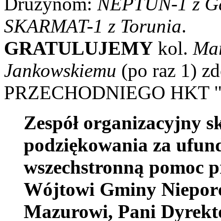
Drużynom:
NEPTUN-1 z Gd
SKARMAT-1 z Torunia
.
GRATULUJEMY
kol.
Ma
Jankowskiemu
(po raz 1) 
PRZECHODNIEGO HKT "
Zespół organizacyjny s
podziękowania za ufun
wszechstronną pomoc pr
Wójtowi Gminy Niepor
Mazurowi, Pani Dyrekt