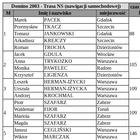
Domino 2003 - Trasa NS (nawigacji samochodowej)
czas
M
Imię i nazwisko
miejscowość
Marek
PACEK
Gdańsk
Przemysław
TKACZ
Szczecin
1
Tomasz
JANKOWSKI
Gdańsk
88
Arkadiusz
KREJCZY
Szczecin
Roman
TROCHA
Dzierżoniów
Jacek
GDULA
Wrocław
Anna
TRYKOZKO
Warszawa
2
105
Monika
PAWELEC
Radom
Krzysztof
LIGIENZA
Dzierżoniów
Leszek
HERMAN-IŻYCKI
Warszawa
3
Urszula
HERMAN-IŻYCKA
Warszawa
109
Andrzej
KROCHMAL
Warszawa
Piotr
SZAFARZ
Zabrze
Waldemar
FIJOR
Toruń
4
109
Mariola
SZAFARZ
Zabrze
Magda
SZAFARZ
Zabrze
Janusz
CEGLIŃSKI
Warszawa
5
146
Wiktor
MARCZAK
Warszawa