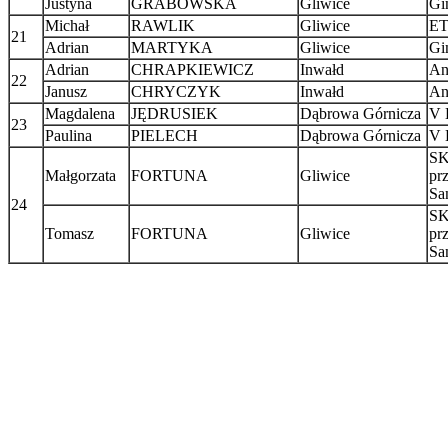
Justyna
GRABOWSKA
Gliwice
Gi
Michał
RAWLIK
Gliwice
E
21
Adrian
MARTYKA
Gliwice
Gi
Adrian
CHRAPKIEWICZ
Inwałd
An
22
Janusz
CHRYCZYK
Inwałd
An
Magdalena
JĘDRUSIEK
Dąbrowa Górnicza
V 
23
Paulina
PIELECH
Dąbrowa Górnicza
V 
S
Małgorzata
FORTUNA
Gliwice
pr
Sa
24
S
Tomasz
FORTUNA
Gliwice
pr
Sa