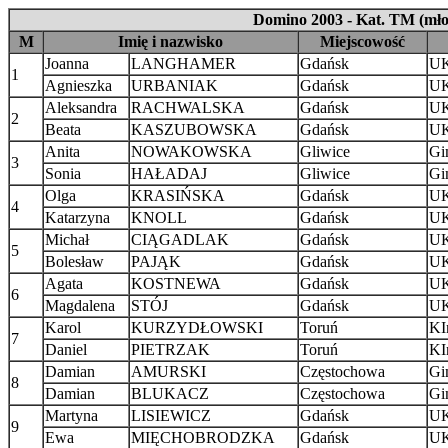
Domino 2003 - Kat. TM (mło
M
Imię i nazwisko
Miejscowość
Joanna
LANGHAMER
Gdańsk
UK
1
Agnieszka
URBANIAK
Gdańsk
UK
Aleksandra
RACHWALSKA
Gdańsk
UK
2
Beata
KASZUBOWSKA
Gdańsk
UK
Anita
NOWAKOWSKA
Gliwice
Gi
3
Sonia
HAŁADAJ
Gliwice
Gi
Olga
KRASIŃSKA
Gdańsk
UK
4
Katarzyna
KNOLL
Gdańsk
UK
Michał
CIĄGADLAK
Gdańsk
UK
5
Bolesław
PAJĄK
Gdańsk
UK
Agata
KOSTNEWA
Gdańsk
UK
6
Magdalena
STÓJ
Gdańsk
UK
Karol
KURZYDŁOWSKI
Toruń
KI
7
Daniel
PIETRZAK
Toruń
KI
Damian
AMURSKI
Częstochowa
Gi
8
Damian
BLUKACZ
Częstochowa
Gi
Martyna
LISIEWICZ
Gdańsk
UK
9
Ewa
MIĘCHOBRODZKA
Gdańsk
UK