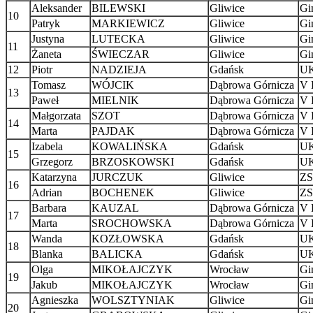
Aleksander
BILEWSKI
Gliwice
Gi
10
Patryk
MARKIEWICZ
Gliwice
Gi
Justyna
LUTECKA
Gliwice
Gi
11
Żaneta
ŚWIECZAR
Gliwice
Gi
12
Piotr
NADZIEJA
Gdańsk
UK
Tomasz
WÓJCIK
Dąbrowa Górnicza
V 
13
Paweł
MIELNIK
Dąbrowa Górnicza
V 
Małgorzata
SZOT
Dąbrowa Górnicza
V 
14
Marta
PAJDAK
Dąbrowa Górnicza
V 
Izabela
KOWALIŃSKA
Gdańsk
UK
15
Grzegorz
BRZOSKOWSKI
Gdańsk
UK
Katarzyna
JURCZUK
Gliwice
ZS
16
Adrian
BOCHENEK
Gliwice
ZS
Barbara
KAUZAL
Dąbrowa Górnicza
V 
17
Marta
SROCHOWSKA
Dąbrowa Górnicza
V 
Wanda
KOZŁOWSKA
Gdańsk
UK
18
Blanka
BALICKA
Gdańsk
UK
Olga
MIKOŁAJCZYK
Wrocław
Gi
19
Jakub
MIKOŁAJCZYK
Wrocław
Gi
Agnieszka
WOLSZTYNIAK
Gliwice
Gi
20